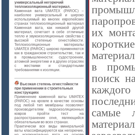
универсальный негорючий
промы
теплоизоляционный материал.
Каменная вата UMATEX (PAROC) –
наиболее универсальный и широко
паропро
используемый во многих европейских
странах теплоизоляционный материал
Каменная вата, как никакой другой
их монт
материал, сочетает в себе отличные
тепло и звукоизоляционные свойства с
коротки
высокой степенью огнестойкости.
Теплоизоляционные материалы
UMATEX (PAROC) широко применяются
материал
как в гражданском строительстве, так и
в промышленности: судостроении,
атомной энергетике и в других отраслях
в промы
с жесткими и стандартными
требованиями к изоляции.
поиск н
Высокая степень огнестойкости
каждого
при применении в строительных
конструкциях
Применение каменной ваты UMATEX
последн
(PAROC) на кровле в качестве основы
под любой тип мембраны позволяет
самые л
производителям гидроизоляционных
ковров пройти тест на
распространение огня, являющийся
матери
обязательным во всех странах.
Практически все виды минеральной
ваты классифицируются как негорючие,
но исключительно вата на основе