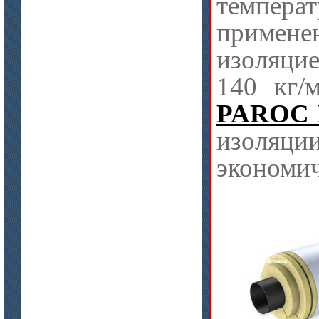
темпера
примене
изоляци
140 кг/
PAROC P
изоляции
экономи