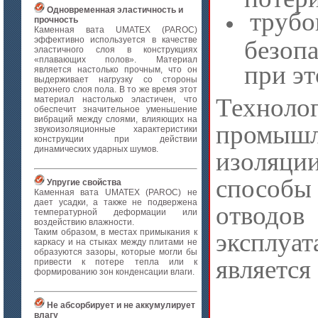
Одновременная эластичность и
трубо
прочность
Каменная вата UMATEX (PAROC)
эффективно используется в качестве
безоп
эластичного слоя в конструкциях
«плавающих полов». Материал
при э
является настолько прочным, что он
выдерживает нагрузку со стороны
верхнего слоя пола. В то же время этот
Технол
материал настолько эластичен, что
обеспечит значительное уменьшение
вибраций между слоями, влияющих на
промыш
звукоизоляционные характеристики
конструкции при действии
динамических ударных шумов.
изоляц
способы
Упругие свойства
Каменная вата UMATEX (PAROC) не
дает усадки, а также не подвержена
отводов
температурной деформации или
воздействию влажности.
Таким образом, в местах примыкания к
эксплу
каркасу и на стыках между плитами не
образуются зазоры, которые могли бы
является
привести к потере тепла или к
формированию зон конденсации влаги.
Не абсорбирует и не аккумулирует
влагу