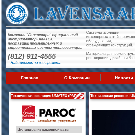
Системы изоляции
Компания "Лавенсаари" официальный
инженерных сетей, промыш
дистрибьютор UMATEX,
оборудования,
поставщик промышленных и
ограждающих конструкций.
строительных систем теплоизоляции.
Материалы для реконструкц
(812) 911-4555
реставрации, дизайна и бла
Надежность на все времена.
Главная
О Компании
Новости
Техническая изоляция UMATEX (PAROC)
Технические решения U
Большая складская программа
Цилиндры из каменной ваты