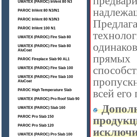
предва
UMATEX (PAROC) InVent 80 N3
надлежа
PAROC InVent 80 N3/N1
PAROC InVent 80 N3/N3
Предлаг
PAROC InVent 100 N1
технолог
UMATEX (PAROC) Fire Slab 80
одинако
UMATEX (PAROC) Fire Slab 80
AluCoat
прямых
PAROC Fireplace Slab 90 AL1
способ
UMATEX (PAROC) Fire Slab 100
UMATEX (PAROC) Fire Slab 100
пропуск
AluCoat
всей его
PAROC High Temperature Slab
UMATEX (PAROC) Pro Roof Slab 90
Дополн
UMATEX (PAROC) Slab 160
продук
PAROC Pro Slab 150
PAROC Pro Slab 120
исключи
UMATEX (PAROC) Pro Slab 100