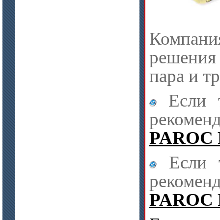
Компан
решения
пара и т
Если т
рекомен
PAROC P
Если т
рекоменд
PAROC P