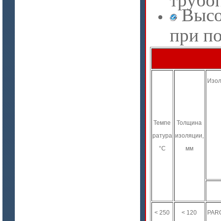
Высо
при п
Изол
Темпе
Толщина
ратура
изоляции,
°C
мм
< 250
< 120
PARO