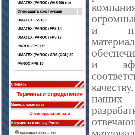
UMATEX (PAROC) WAS 50t (tb)
компан
Огнезащита конструкций
огромный
UMATEX FSS160
и прои
UMATEX (PAROC) FPS 14
UMATEX (PAROC) FPS 17
матери
PAROC FPS 17t
обеспечи
UMATEX (PAROC) GRS (CGL) 20
и эфф
PAROC FPB 10
соответс
качеств
Словарь
Термины и определения
наших 
Минеральная вата
разрабат
О минеральной вате
отвеча
Аргументы в пользу Paroc
матери
Каменная вата – это