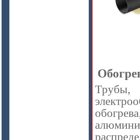
Обогре
Трубы,
электро
обогрева
алюмин
распреде