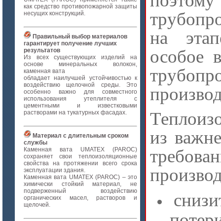
поэтому
как средство противопожарной защиты
трубопр
несущих конструкций.
на этап
Правильный выбор материалов
гарантирует получение лучших
особое 
результатов
Из всех существующих изделий на
основе минеральных волокон,
трубоп
каменная вата
обладает наилучшей устойчивостью к
воздействию щелочной среды. Это
производ
особенно важно для совместного
использования утеплителя с
цементными и известковыми
Теплоизо
растворами на тукатурных фасадах.
из важн
Материал с длительным сроком
службы
Каменная вата UMATEX (PAROC)
требов
сохраняет свои теплоизоляционные
свойства на протяжении всего срока
производ
эксплуатации здания.
Каменная вата UMATEX (PAROC) – это
химически стойкий материал, не
подверженный воздействию
снизи
органических масел, растворов и
щелочей.
потери