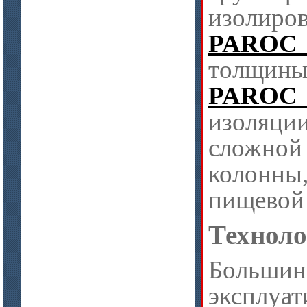
изолиро
PAROC 
толщин
PAROC 
изоляц
сложной
колонны
пищевой
Техноло
Большин
эксплу