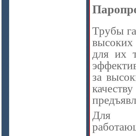
Паропр
Трубы га
высоких 
для их 
эффекти
за высок
качест
предъявл
Для те
работа