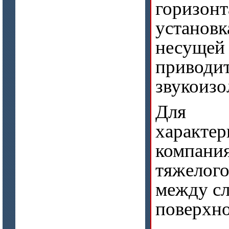
горизон
устано
несущей 
привод
звукоизо
Для у
характ
компани
тяжелог
между сл
поверхно