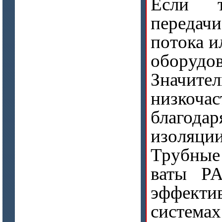
Если т
передач
потока и
оборудо
Значите
низкочас
благод
изоляци
Трубные
ваты PA
эффекти
система