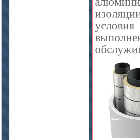
алюмини
изоляции
услови
выпол
обслужи