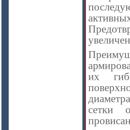
последу
актив
Предот
увеличе
Преиму
армиров
их гиб
поверхн
диаметр
сетки о
провис