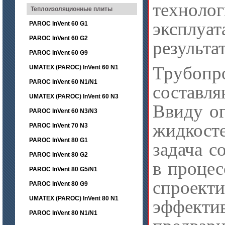
технол
Теплоизоляционные плиты
эксплу
PAROC InVent 60 G1
PAROC InVent 60 G2
результа
PAROC InVent 60 G9
Трубопр
UMATEX (PAROC) InVent 60 N1
PAROC InVent 60 N1/N1
составл
UMATEX (PAROC) InVent 60 N3
Ввиду о
PAROC InVent 60 N3/N3
жидкост
PAROC InVent 70 N3
PAROC InVent 80 G1
задача с
PAROC InVent 80 G2
в процес
PAROC InVent 80 G5/N1
спроект
PAROC InVent 80 G9
UMATEX (PAROC) InVent 80 N1
эффектив
PAROC InVent 80 N1/N1