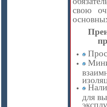
обязате
свою оч
основных
Пре
п
Прос
Мини
взаим
изоля
Нали
для вы
эксплу