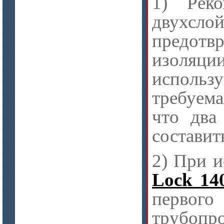
1) Рек
двухсл
предотв
изоляци
использ
требуема
что два
составит
2) При 
Lock 14
первого
трубопро