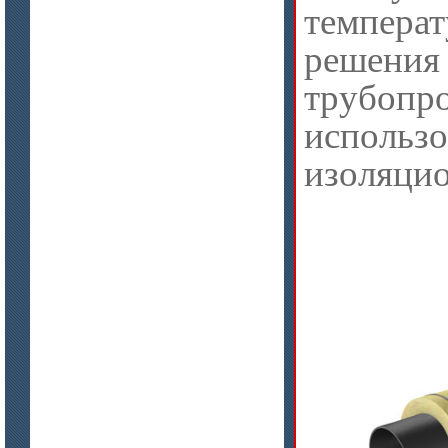
темпера
решения
трубопр
использ
изоляцио