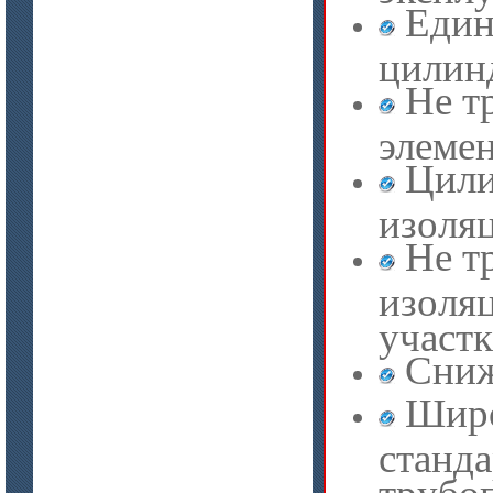
Един
цилинд
Не т
элемен
Цили
изоля
Не т
изоля
участк
Сниж
Широ
станд
трубо