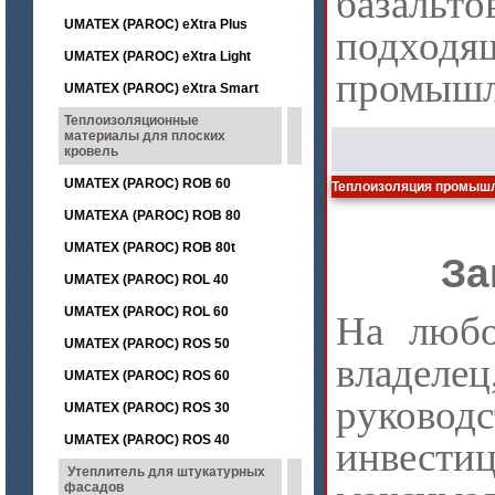
базальт
UMATEX (PAROC) eXtra Plus
подходя
UMATEX (PAROC) eXtra Light
промышл
UMATEX (PAROC) eXtra Smart
Теплоизоляционные
материалы для плоских
кровель
UMATEX (PAROC) ROB 60
Теплоизоляция промышл
UMATEXA (PAROC) ROB 80
UMATEX (PAROC) ROB 80t
За
UMATEX (PAROC) ROL 40
UMATEX (PAROC) ROL 60
На любо
UMATEX (PAROC) ROS 50
владел
UMATEX (PAROC) ROS 60
руковод
UMATEX (PAROC) ROS 30
UMATEX (PAROC) ROS 40
инвести
Утеплитель для штукатурных
фасадов