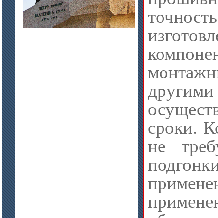
точнос
изгото
компон
монтажн
другим
осущест
сроки. 
не треб
подгонки
примене
примене