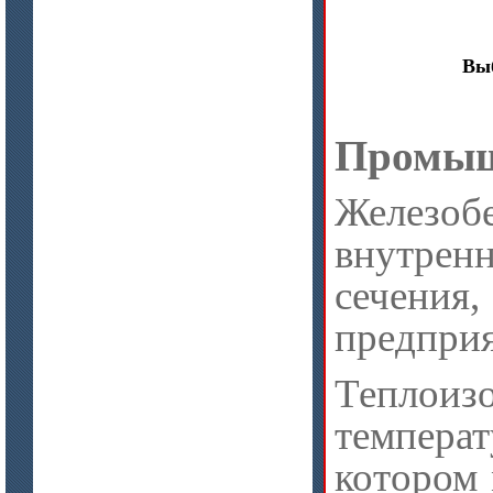
Выб
Промыш
Желез
внутрен
сечени
предприя
Теплои
темпера
котором 