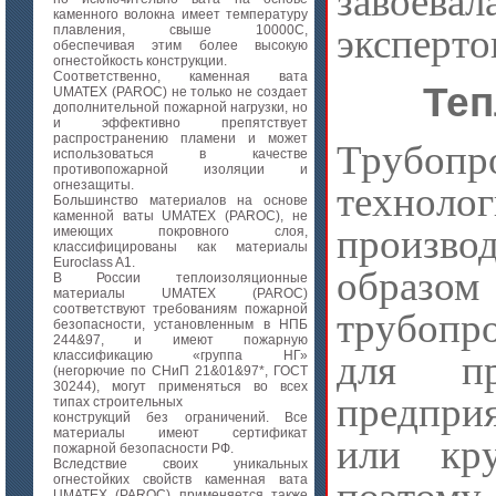
завоев
каменного волокна имеет температуру
эксперто
плавления, свыше 10000C,
обеспечивая этим более высокую
огнестойкость конструкции.
Соответственно, каменная вата
Теп
UMATEX (PAROC) не только не создает
дополнительной пожарной нагрузки, но
и эффективно препятствует
распространению пламени и может
Трубо
использоваться в качестве
противопожарной изоляции и
огнезащиты.
технолог
Большинство материалов на основе
каменной ваты UMATEX (PAROC), не
произво
имеющих покровного слоя,
классифицированы как материалы
Euroclass A1.
образ
В России теплоизоляционные
материалы UMATEX (PAROC)
соответствуют требованиям пожарной
трубопр
безопасности, установленным в НПБ
244&97, и имеют пожарную
классификацию «группа НГ»
для пр
(негорючие по СНиП 21&01&97*, ГОСТ
30244), могут применяться во всех
предприя
типах строительных
конструкций без ограничений. Все
материалы имеют сертификат
или кр
пожарной безопасности РФ.
Вследствие своих уникальных
огнестойких свойств каменная вата
UMATEX (PAROC) применяется также