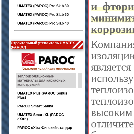
и фтори
UMATEX (PAROC) Pro Slab 80
миним
UMATEX (PAROC) Pro Slab 60
UMATEX (PAROC) Pro Slab 40
коррози
Компани
Строительный утеплитель UMATEX
(PAROC)
изоляци
являетс
Большая складская программа
испол
Теплоизоляционные
материалы для каркасных
конструкций
теплоиз
UMATEX Plus (PAROC Sonus
теплоиз
Plus)
PAROC Smart Sauna
высок
UMATEX Smart XL (PAROC
eXtra)
отличите
PAROC eXtra Финский стандарт