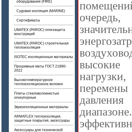
помещений
оборудования (FIRE)
Судовая изоляция (MARINE)
очеред
Сертификаты
значитель
UMATEX (PAROC) огнезащита
конструкций
энергоза
UMATEX (PAROC) строительная
теплоизоляция
воздухов
ISOTEC изоляционные материалы
высокие
Прошивные маты ГОСТ 21880-
2022
нагруз
Высокотемпературное
перемены
теплоизоляционное волокно
Плиты стекловолокнистые
давлен
огнеупорные
Звукоизоляционные материалы
диапазоне
ARMAFLEX теплоизоляция,
эффективн
защитные покрытия, аксессуары
Аксессуары для технической