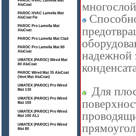
PAROC HVAC Lamella Mat
многослой
AluCoat
PAROC HVAC Lamella Mat
Способн
AluCoat Fix
PAROC Pro Lamella Mat
предотвра
AluCoat
PAROC Pro Lamella Mat Clad
оборудова
PAROC Pro Lamella Mat 80
надежной 
AluCoat
UMATEX (PAROC) Wired Mat
конденсата
80 AluCoat
PAROC Wired Mat 35 AluCoat
(Vent Mat AluCoat)
UMATEX (PAROC) Pro Wired
Для пло
Mat 130
UMATEX (PAROC) Pro Wired
поверхнос
Mat 100
UMATEX (PAROC) Pro Wired
проводящи
Mat 100 AL1
прямоугол
UMATEX (PAROC) Pro Wired
Mat 80