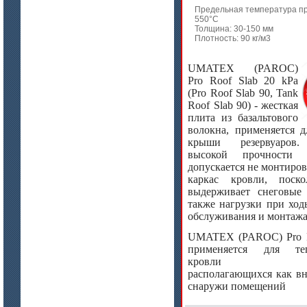
(ISOTEC FP Brick-PU 180)
Предельная температура п
550°C
Толщина: 30-150 мм
Плотность: 90 кг/м3
UMATEX (PAROC)
Pro Roof Slab 20 kPa
(
Pro Roof Slab 90, Tank
Roof Slab 90)
- жесткая
плита из базальтового
волокна, применяется д
крыши резервуаров.
высокой прочности 
допускается не монтиро
каркас кровли, поско
выдерживает снеговые 
цена по запросу
также нагрузки при ход
ISOTEC ОЗ Мастика-А 240
обслуживания и монтажа
(ISOTEC FP Mastic-A 240)
UMATEX (PAROC) Pro R
применяется для теп
кровли резер
располагающихся как вн
снаружи помещений