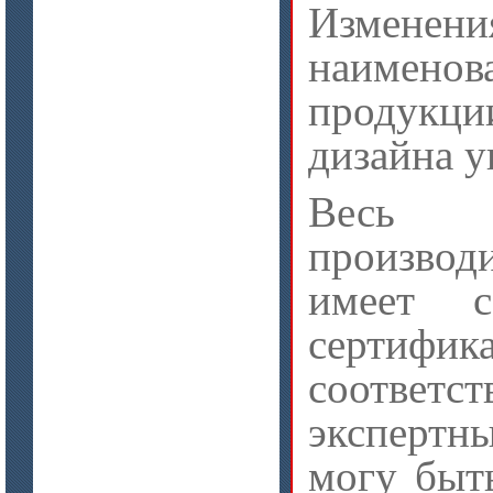
Изменен
ISOTEC ОЗ Мастика-А 240
(ISOTEC FP Mastic-A 240)
наимен
продукци
дизайна у
Весь а
производ
цена по запросу
Лента МКРЛ
имеет с
сертифик
соотв
экспертны
могу быт