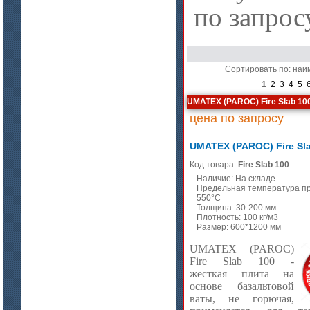
по запрос
цена по запросу
Изделия МКРВ-200, МКРВХ-250
Сортировать по: наи
1
2
3
4
5
UMATEX (PAROC) Fire Slab 10
цена по запросу
UMATEX (PAROC) Fire Sl
Код товара:
Fire Slab 100
Наличие: На складе
Предельная температура п
550°C
цена по запросу
Толщина: 30-200 мм
Плотность: 100 кг/м3
Бумага огнеупорная керамическая
Размер: 600*1200 мм
UMATEX (PAROC)
Fire Slab 100 -
жесткая плита на
основе базальтовой
ваты, не горючая,