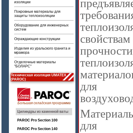
предъявл
изоляции
треб
Покровные материалы для
защиты теплоизоляции
теплоизо
Оборудование для инженерных
систем
свойствам
Ограждающие конструкции
прочности
Изделия из уральского гранита и
мрамора
теплоизол
Отделочные материалы
"БОЛАРС"
материал
Техническая изоляция UMATEX
(PAROC)
для ст
воздухово
Большая складская программа
Материал
Цилиндры из каменной ваты
PAROC Pro Section 100
для те
PAROC Pro Section 140