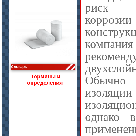
риск в
коррози
конструк
компа
цена по запросу
рекоменду
Изделия МКРВ-200, МКРВХ-250
двухсло
Словарь
Термины и
Обычн
определения
изоляци
изоляц
однако 
примен
цена по запросу