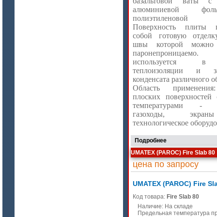
базальтовой ваты с
алюминиевой фо
полиэтиленовой
Поверхность плиты пр
цена по запросу
собой готовую отделк
швы которой можно 
Плиты МКРГП 500 (600), МКРГПО
паронепроницаем
650
используется в 
теплоизоляции и 
конденсата различного о
Область применения
плоских поверхностей
температурами - ве
газоходы, экран
технологическое оборудо
Подробнее
цена по запросу
UMATEX (PAROC) Fire Slab 80
Плиты МКРП-340 (450)
цена по запросу
UMATEX (PAROC) Fire Sl
Код товара:
Fire Slab 80
Наличие: На складе
Предельная температура п