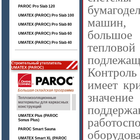
бумагоде
PAROC Pro Slab 120
UMATEX (PAROC) Pro Slab 100
машин, 
UMATEX (PAROC) Pro Slab 80
большо
UMATEX (PAROC) Pro Slab 60
UMATEX (PAROC) Pro Slab 40
теплов
подлежащ
Строительный утеплитель
UMATEX (PAROC)
Контрол
имеет кр
Большая складская программа
знач
Теплоизоляционные
материалы для каркасных
поддержа
конструкций
UMATEX Plus (PAROC
работосп
Sonus Plus)
PAROC Smart Sauna
обору
UMATEX Smart XL (PAROC