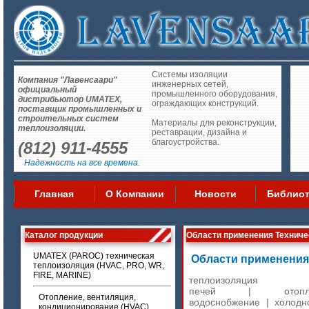
Системы изоляции
Компания "Лавенсаари"
инженерных сетей,
официальный
промышленного оборудования,
дистрибьютор UMATEX,
ограждающих конструкций.
поставщик промышленных и
строительных систем
Материалы для реконструкции,
теплоизоляции.
реставрации, дизайна и
благоустройства.
(812) 911-4555
Надежность на все времена.
Главная
О Компании
Новости
Библиот
Каталог продукции
Области применения Технич
UMATEX (PAROC) техническая
Области применения
теплоизоляция (HVAC, PRO, WR,
FIRE, MARINE)
теплоизоляция 
печей
|
отоп
Отопление, вентиляция,
водоснобжение
|
холодн
кондиционирование (HVAC)