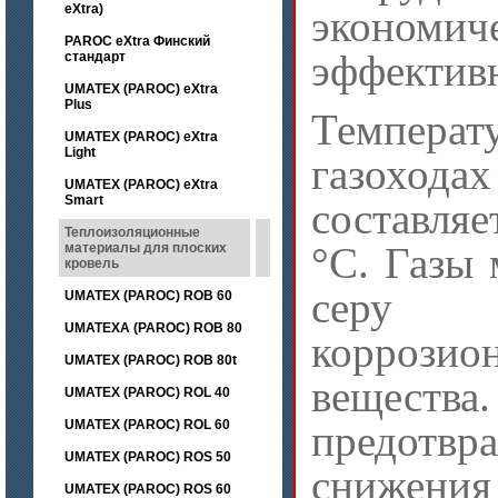
eXtra)
экономич
PAROC eXtra Финский
эффективн
стандарт
UMATEX (PAROC) eXtra
Plus
Темпера
UMATEX (PAROC) eXtra
Light
газохо
UMATEX (PAROC) eXtra
Smart
составля
Теплоизоляционные
°C. Газы 
материалы для плоских
кровель
серу
UMATEX (PAROC) ROB 60
UMATEXA (PAROC) ROB 80
коррозио
UMATEX (PAROC) ROB 80t
веще
UMATEX (PAROC) ROL 40
UMATEX (PAROC) ROL 60
предотвр
UMATEX (PAROC) ROS 50
снижени
UMATEX (PAROC) ROS 60