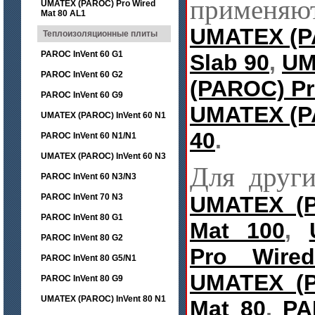
применяю
UMATEX (PAROC) Pro Wired
Mat 80 AL1
UMATEX (
Теплоизоляционные плиты
PAROC InVent 60 G1
Slab
90
,
UM
PAROC InVent 60 G2
(PAROC)
P
PAROC InVent 60 G9
UMATEX (
UMATEX (PAROC) InVent 60 N1
40
.
PAROC InVent 60 N1/N1
UMATEX (PAROC) InVent 60 N3
Для други
PAROC InVent 60 N3/N3
PAROC InVent 70 N3
UMATEX (P
PAROC InVent 80 G1
Mat 100
,
PAROC InVent 80 G2
Pro Wire
PAROC InVent 80 G5/N1
UMATEX (P
PAROC InVent 80 G9
UMATEX (PAROC) InVent 80 N1
Mat 80
,
PA