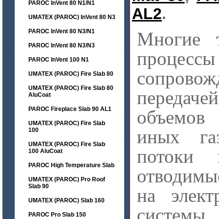
PAROC InVent 80 N1/N1
AL2
.
UMATEX (PAROC) InVent 80 N3
PAROC InVent 80 N3/N1
Многие т
PAROC InVent 80 N3/N3
процессы
PAROC InVent 100 N1
сопровож
UMATEX (PAROC) Fire Slab 80
UMATEX (PAROC) Fire Slab 80
переда
AluCoat
PAROC Fireplace Slab 90 AL1
объемов
UMATEX (PAROC) Fire Slab
иных га
100
UMATEX (PAROC) Fire Slab
потоки 
100 AluCoat
PAROC High Temperature Slab
отводимые
UMATEX (PAROC) Pro Roof
Slab 90
на элект
UMATEX (PAROC) Slab 160
систем
PAROC Pro Slab 150