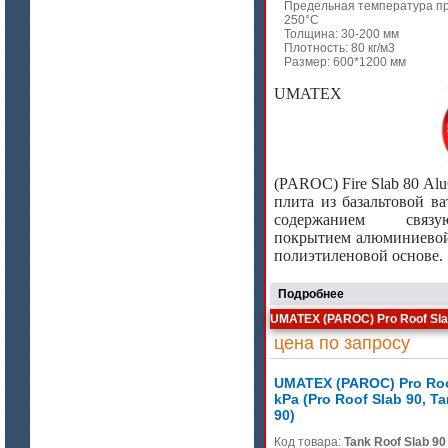
Предельная температура п
250°C
Толщина: 30-200 мм
Плотность: 80 кг/м3
Размер: 600*1200 мм
UMATEX
цена по запросу
(PAROC)
Fire
Slab
80
Alu
ISOTEC ОЗ Мастика-СП 90
плита из базальтовой в
(ISOTEC FP Mastic-SP 90)
содержанием связ
покрытием алюминиевой
полиэтиленовой основе.
Подробнее
UMATEX (PAROC) Pro Roof Slab 
цена по запросу
UMATEX (PAROC) Pro Roo
kPa (Pro Roof Slab 90, T
цена по запросу
90)
ISOTEC ОЗ Кирпич-ПУ 180
Код товара:
Tank Roof Slab 90