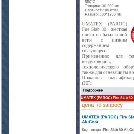
550°C
Толщина: 30-200 мм
Плотность: 80 кг/м3
Размер: 600*1200 мм
цена по запросу
Плиты Ceraterm Board
UMATEX (PAROC)
Fire Slab 80 - жесткая
плита из базальтовой
ваты с низким
содержанием
связующего.
Применение: для теп
воздуховодов, 
технологического обор
также для огнезащиты во
Пожарная классифик
(НГ).
цена по запросу
Подробнее
Стекловолокно огнеупорное
UMATEX (PAROC) Fire Slab 80
керамическое
цена по запросу
UMATEX (PAROC) Fire Sl
AluCoat
Код товара:
Fire Slab 80 AluC