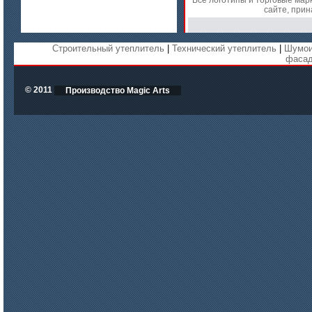
Все логотипы и торговые мар
сайте, при
Строительный утеплитель
|
Технический утеплитель
|
Шумои
фаса
© 2011
Производство Magic Arts