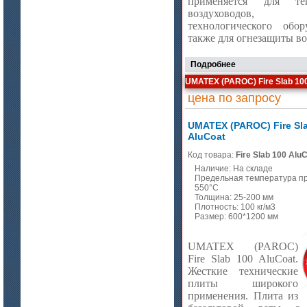
применяется для теп
воздуховодов, 
технологического обор
цена по запросу
также для огнезащиты во
Модули Ceraterm Block
Подробнее
UMATEX (PAROC) Fire Slab 10
цена по запросу
UMATEX (PAROC) Fire Sl
AluCoat
Код товара:
Fire Slab 100 Alu
Наличие: На складе
Предельная температура п
550°C
Толщина: 25-200 мм
цена по запросу
Плотность: 100 кг/м3
Размер: 600*1200 мм
Материалы МКРР-120, МКРР-130,
МКРРХ-150
UMATEX (PAROC)
Fire Slab 100 AluCoat.
Жесткие технические
плиты широкого
применения. Плита из