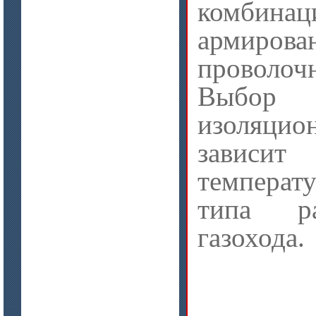
комбина
Бумага огнеупорная керамическая
армирова
проволо
Выбор 
изоляцио
цена по запросу
зав
Модули Ceraterm Block
температ
типа ра
газохода.
цена по запросу