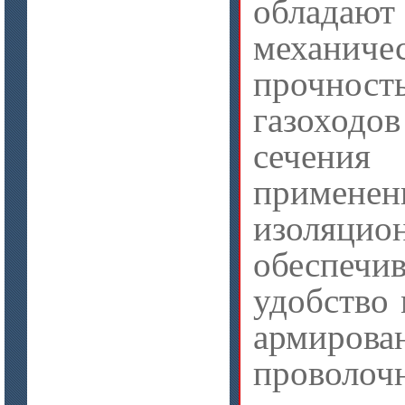
облада
Плиты МКРП-340 (450)
механиче
прочнос
газоходов
сечени
применен
цена по запросу
Плиты Ceraterm Board
изоляц
обеспечи
удобство 
армирова
проволоч
цена по запросу