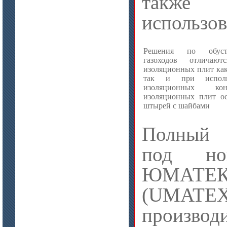
такж
Стекловолокно огнеупорное
использов
керамическое
Решения по обустр
газоходов отличаю
изоляционных плит как
так и при исполь
изоляционных кон
изоляционных плит о
штырей с шайбами
Полный 
под но
цена по запросу
ЮМАТ
ISOTEC ОЗ Мастика-СП 90
(ISOTEC FP Mastic-SP 90)
(UMAT
производи