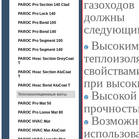
газоходов
PAROC Pro Section 140 Clad
должн
PAROC Pro Lock 140
PAROC Pro Bend 100
следующим
PAROC Pro Bend 140
PAROC Pro Segment 100
Высоким
PAROC Pro Segment 140
теплоизо
PAROC Hvac Section GreyCoat
T
свойствами
PAROC Hvac Section AluCoat
T
при высок
PAROC Hvac Bend AluCoat T
Высокой
Теплоизоляционные маты
PAROC Pro Mat 50
прочност
PAROC Pro Loose Mat 80
Возможн
PAROC HVAC Mat
использов
PAROC HVAC Mat AluCoat