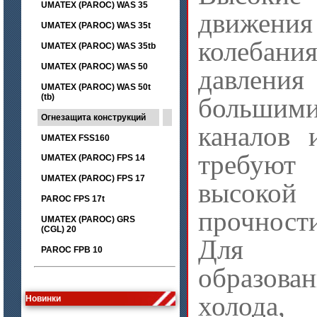
UMATEX (PAROC) WAS 35
движен
UMATEX (PAROC) WAS 35t
колебани
UMATEX (PAROC) WAS 35tb
UMATEX (PAROC) WAS 50
давлен
UMATEX (PAROC) WAS 50t
(tb)
больши
Огнезащита конструкций
каналов 
UMATEX FSS160
требуют
UMATEX (PAROC) FPS 14
UMATEX (PAROC) FPS 17
высокой
PAROC FPS 17t
прочност
UMATEX (PAROC) GRS
(CGL) 20
Для пр
PAROC FPB 10
цена по запросу
образов
Лента МКРЛ
холода,
Новинки