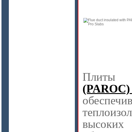
Материалы МКРР-120, МКРР-130,
МКРРХ-150
цена по запросу
Плиты МКРГП 500 (600), МКРГПО
Пли
650
(PAROC
обеспеч
теплои
высоких 
цена по запросу