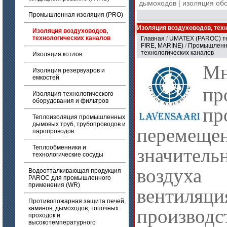
дымоходов
|
изоляция об
Промышленная изоляция (PRO)
Изоляция воздуховодов, тех
Изоляция воздуховодов,
технологических каналов
Главная
/
UMATEX (PAROC) те
FIRE, MARINE)
/
Промышленна
технологических каналов
Изоляция котлов
Мн
Изоляция резервуаров и
емкостей
пр
Изоляция технологического
оборудования и фильтров
пр
Теплоизоляция промышленных
дымовых труб, трубопроводов и
перемеще
паропроводов
Теплообменники и
значите
технологические сосуды
воздух
Водоотталкивающая продукция
PAROC для промышленного
применения (WR)
вентиляци
Противопожарная защита печей,
каминов, дымоходов, топочных
производс
проходок и
высокотемпературного