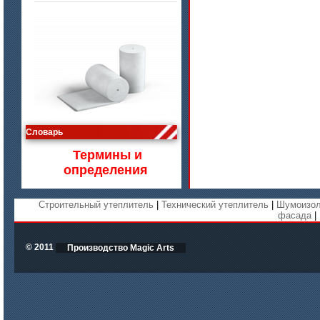
цена по запросу
Словарь
Изделия МКРВ-200, МКРВХ-250
Термины и
определения
Строительный утеплитель
|
Технический утеплитель
|
Шумоизол
фасада
|
© 2011
Производство Magic Arts
цена по запросу