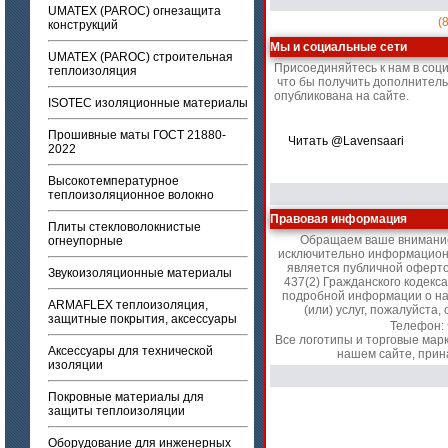
UMATEX (PAROC) огнезащита
(
конструкций
Мы и социальные сети
UMATEX (PAROC) строительная
Присоединяйтесь к нам в соц
теплоизоляция
что бы получить дополнител
опубликована на сайте.
ISOTEC изоляционные материалы
Прошивные маты ГОСТ 21880-
Читать @Lavensaari
2022
Высокотемпературное
теплоизоляционное волокно
Правовая информация
Плиты стекловолокнистые
Обращаем ваше внимание 
огнеупорные
исключительно информационн
является публичной оферт
Звукоизоляционные материалы
437(2) Гражданского кодекс
подробной информации о на
ARMAFLEX теплоизоляция,
(или) услуг, пожалуйст
защитные покрытия, аксессуары
Телефон:
Все логотипы и торговые мар
Аксессуары для технической
нашем сайте, прин
изоляции
Покровные материалы для
защиты теплоизоляции
Оборудование для инженерных