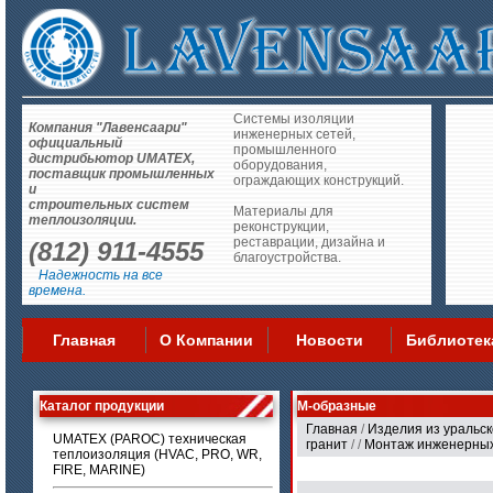
Системы изоляции
Компания "Лавенсаари"
инженерных сетей,
официальный
промышленного
дистрибьютор UMATEX,
оборудования,
поставщик промышленных
ограждающих конструкций.
и
строительных систем
Материалы для
теплоизоляции.
реконструкции,
реставрации, дизайна и
(812) 911-4555
благоустройства.
Надежность на все
времена.
Главная
О Компании
Новости
Библиотек
Каталог продукции
М-образные
Главная
/
Изделия из уральск
UMATEX (PAROC) техническая
гранит
/
/
Монтаж инженерных
теплоизоляция (HVAC, PRO, WR,
FIRE, MARINE)