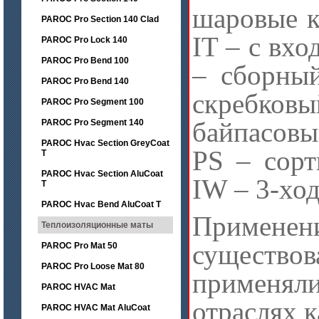
шаровые к
PAROC Pro Section 140 Clad
IT – с вхо
PAROC Pro Lock 140
PAROC Pro Bend 100
– сборны
PAROC Pro Bend 140
скреб
PAROC Pro Segment 100
байпасовы
PAROC Pro Segment 140
PAROC Hvac Section GreyCoat
PS – сорт
T
PAROC Hvac Section AluCoat
IW – 3-хо
T
PAROC Hvac Bend AluCoat T
Применени
Теплоизоляционные маты
существо
PAROC Pro Mat 50
PAROC Pro Loose Mat 80
применял
PAROC HVAC Mat
отраслях к
PAROC HVAC Mat AluCoat