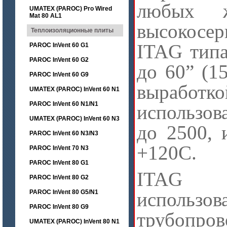
любых ж
UMATEX (PAROC) Pro Wired
Mat 80 AL1
высокосер
Теплоизоляционные плиты
ITAG типа
PAROC InVent 60 G1
PAROC InVent 60 G2
до 60” (1
PAROC InVent 60 G9
выработ
UMATEX (PAROC) InVent 60 N1
PAROC InVent 60 N1/N1
использов
UMATEX (PAROC) InVent 60 N3
до 2500, 
PAROC InVent 60 N3/N3
+120С.
PAROC InVent 70 N3
PAROC InVent 80 G1
ITAG о
PAROC InVent 80 G2
PAROC InVent 80 G5/N1
исполь
PAROC InVent 80 G9
трубопро
UMATEX (PAROC) InVent 80 N1