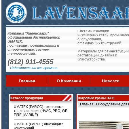
Системы изоляции
Компания "Лавенсаари"
инженерных сетей, промышле
официальный дистрибьютор
оборудования,
UMATEX,
ограждающих конструкций.
поставщик промышленных и
строительных систем
Материалы для реконструкции
теплоизоляции.
реставрации, дизайна и
благоустройства.
(812) 911-4555
Надежность на все времена.
Главная
О Компании
Новости
Каталог продукции
Шаровые краны ITAG
Главная
/
Оборудование для 
UMATEX (PAROC) техническая
теплоизоляция (HVAC, PRO, WR,
FIRE, MARINE)
UMATEX (PAROC) огнезащита
конструкций