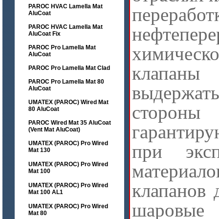
PAROC HVAC Lamella Mat
перерабо
AluCoat
PAROC HVAC Lamella Mat
нефтепер
AluCoat Fix
химичес
PAROC Pro Lamella Mat
AluCoat
клапаны 
PAROC Pro Lamella Mat Clad
PAROC Pro Lamella Mat 80
выдержат
AluCoat
UMATEX (PAROC) Wired Mat
сторон
80 AluCoat
PAROC Wired Mat 35 AluCoat
гарантиру
(Vent Mat AluCoat)
UMATEX (PAROC) Pro Wired
при экс
Mat 130
материал
UMATEX (PAROC) Pro Wired
Mat 100
клапанов 
UMATEX (PAROC) Pro Wired
Mat 100 AL1
шаровые
UMATEX (PAROC) Pro Wired
Mat 80