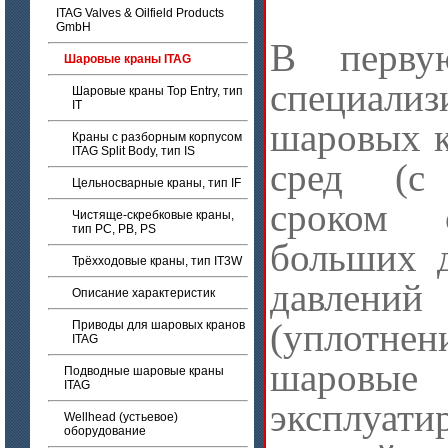
ITAG Valves & Oilfield Products
GmbH
В перву
Шаровые краны ITAG
специали
Шаровые краны Top Entry, тип
IT
шаровых к
Краны с разборным корпусом
ITAG Split Body, тип IS
сред (с
Цельносварные краны, тип IF
сроком 
Чистяще-скребковые краны,
тип PC, PB, PS
больших д
Трёхходовые краны, тип IT3W
давлений
Описание характеристик
(уплотне
Приводы для шаровых кранов
ITAG
шаров
Подводные шаровые краны
ITAG
эксплуати
Wellhead (устьевое)
оборудование