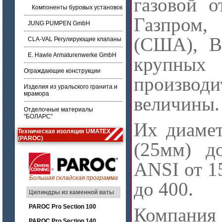
газовой 
Компоненты буровых установок
Газпром,
JUNG PUMPEN GmbH
(США), B
CLA-VAL Регулирующие клапаны
E. Hawle Armaturenwerke GmbH
крупных
Ограждающие конструкции
произво
Изделия из уральского гранита и
мрамора
величины.
Отделочные материалы
"БОЛАРС"
Их диамет
Техническая изоляция UMATEX
(PAROC)
(25мм) д
ANSI от 1
Большая складская программа
до 400.
Цилиндры из каменной ваты
PAROC Pro Section 100
Компания
PAROC Pro Section 140