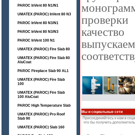
монограм
PAROC InVent 80 N1/N1
UMATEX (PAROC) InVent 80 N3
проверки
PAROC InVent 80 N3/N1
качество
PAROC InVent 80 N3/N3
выпуска
PAROC InVent 100 N1
UMATEX (PAROC) Fire Slab 80
соответст
UMATEX (PAROC) Fire Slab 80
AluCoat
PAROC Fireplace Slab 90 AL1
UMATEX (PAROC) Fire Slab
100
UMATEX (PAROC) Fire Slab
100 AluCoat
PAROC High Temperature Slab
Мы и социальные сети
UMATEX (PAROC) Pro Roof
Присоединяйтесь к нам в соц
Slab 90
что бы получить дополнител
UMATEX (PAROC) Slab 160