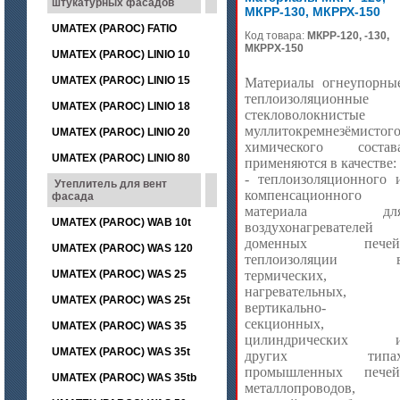
штукатурных фасадов
МКРР-130, МКРРХ-150
UMATEX (PAROC) FATIO
Код товара:
МКРР-120, -130,
МКРРХ-150
UMATEX (PAROC) LINIO 10
UMATEX (PAROC) LINIO 15
Материалы огнеупорны
теплоизоляционные
UMATEX (PAROC) LINIO 18
стекловолокнистые
муллитокремнезёмистог
UMATEX (PAROC) LINIO 20
химического состав
UMATEX (PAROC) LINIO 80
применяются в качестве:
- теплоизоляционного 
Утеплитель для вент
компенсационного
фасада
материала дл
UMATEX (PAROC) WAB 10t
воздухонагревателей
доменных печей
UMATEX (PAROC) WAS 120
теплоизоляции 
UMATEX (PAROC) WAS 25
термических,
нагревательных,
UMATEX (PAROC) WAS 25t
вертикально-
секционных,
UMATEX (PAROC) WAS 35
цилиндрических 
UMATEX (PAROC) WAS 35t
других типа
промышленных печей
UMATEX (PAROC) WAS 35tb
металлопроводов,