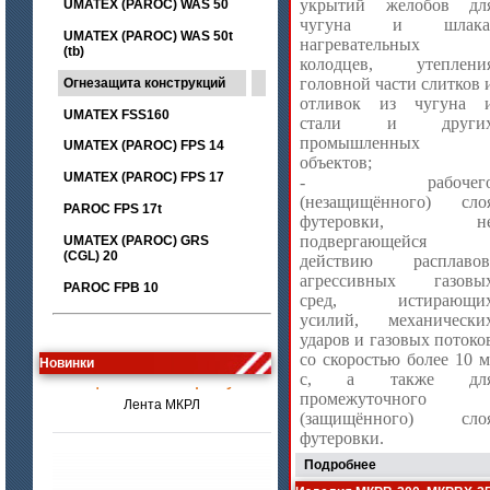
укрытий желобов дл
UMATEX (PAROC) WAS 50
чугуна и шлака
UMATEX (PAROC) WAS 50t
нагревательных
(tb)
колодцев, утеплени
головной части слитков 
Огнезащита конструкций
отливок из чугуна 
UMATEX FSS160
стали и други
промышленных
UMATEX (PAROC) FPS 14
объектов;
UMATEX (PAROC) FPS 17
- рабочег
(незащищённого) сло
PAROC FPS 17t
футеровки, н
подвергающейся
UMATEX (PAROC) GRS
(CGL) 20
действию расплавов
агрессивных газовы
PAROC FPB 10
сред, истирающи
усилий, механически
ударов и газовых потоко
цена по запросу
со скоростью более 10 м
Новинки
Лента МКРЛ
с, а также дл
промежуточного
(защищённого) сло
футеровки.
Подробнее