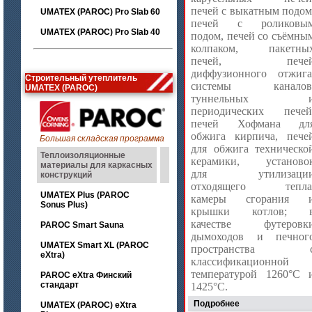
печей с выкатным подом
UMATEX (PAROC) Pro Slab 60
печей с роликовы
UMATEX (PAROC) Pro Slab 40
подом, печей со съёмны
колпаком, пакетны
печей, пече
диффузионного отжига
Строительный утеплитель
системы каналов
UMATEX (PAROC)
туннельных 
периодических печей
печей Хофмана дл
обжига кирпича, пече
Большая складская программа
для обжига техническо
Теплоизоляционные
керамики, установо
материалы для каркасных
для утилизаци
конструкций
отходящего тепла
UMATEX Plus (PAROC
камеры сгорания 
Sonus Plus)
крышки котлов; 
качестве футеровк
PAROC Smart Sauna
дымоходов и печног
UMATEX Smart XL (PAROC
пространства 
eXtra)
классификационной
температурой 1260°С 
PAROC eXtra Финский
стандарт
1425°С.
Подробнее
UMATEX (PAROC) eXtra