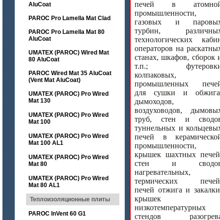
печей в атомно
AluCoat
промышленности,
PAROC Pro Lamella Mat Clad
газовых и паровы
турбин, различны
PAROC Pro Lamella Mat 80
AluCoat
технологических каби
операторов на раскатны
UMATEX (PAROC) Wired Mat
станах, шкафов, сборок 
80 AluCoat
т.п.; футеровк
PAROC Wired Mat 35 AluCoat
колпаковых,
(Vent Mat AluCoat)
промышленных пече
для сушки и обжига
UMATEX (PAROC) Pro Wired
Mat 130
дымоходов,
воздуховодов, дымовы
UMATEX (PAROC) Pro Wired
труб, стен и сводо
Mat 100
туннельных и кольцевы
UMATEX (PAROC) Pro Wired
печей в керамическо
Mat 100 AL1
промышленности,
крышек шахтных печей
UMATEX (PAROC) Pro Wired
стен и сводо
Mat 80
нагревательных,
UMATEX (PAROC) Pro Wired
термических печей
Mat 80 AL1
печей отжига и закалки
крышек
Теплоизоляционные плиты
низкотемпературных
PAROC InVent 60 G1
стендов разогрев