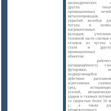
цилиндрических 
других типа
промышленных печей
металлопроводов,
укрытий желобов дл
чугуна и шлака
нагревательных
колодцев, утеплени
цена по запросу
головной части слитков 
Модули Ceraterm Block
отливок из чугуна 
стали и други
промышленных
объектов;
- рабочег
(незащищённого) сло
футеровки, н
подвергающейся
действию расплавов
агрессивных газовы
сред, истирающи
усилий, механически
цена по запросу
ударов и газовых потоко
со скоростью более 10 м
Материалы МКРР-120, МКРР-130,
МКРРХ-150
с, а также дл
промежуточного