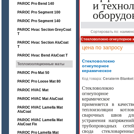
и техно
PAROC Pro Bend 140
оборудо
PAROC Pro Segment 100
PAROC Pro Segment 140
PAROC Hvac Section GreyCoat
Сортировать по: наимен
T
Стекловолокно огнеупорное 
PAROC Hvac Section AluCoat
T
цена по запросу
PAROC Hvac Bend AluCoat T
Стекловолокно
Теплоизоляционные маты
огнеупорное
керамическое
PAROC Pro Mat 50
Код товара:
Ceraterm Blanket
PAROC Pro Loose Mat 80
Стекловолокно
PAROC HVAC Mat
огнеупорное
керамическое
PAROC HVAC Mat AluCoat
применяется в качеств
PAROC HVAC Lamella Mat
теплоизоляции котлов
AluCoat
сварочных швов дл
PAROC HVAC Lamella Mat
устранения напряжений
AluCoat Fix
трубопроводных сетей
свода стекловаренны
PAROC Pro Lamella Mat