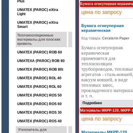
Plus
Бумага огнеупорная керамич
UMATEX (PAROC) eXtra
цена по запросу
Light
UMATEX (PAROC) eXtra
Бумага огнеупорная
Smart
керамическая
Теплоизоляционные
Код товара:
Ceraterm Paper
материалы для плоских
кровель
Бумага огнеупорная
UMATEX (PAROC) ROB 60
керамическая
применяется для
UMATEXA (PAROC) ROB 80
теплоизоляции
трубопроводов, тепловы
UMATEX (PAROC) ROB 80t
агрегатов - сталь-ковшей
UMATEX (PAROC) ROL 40
вакуум ковшей, в виде
тепловых завес,
UMATEX (PAROC) ROL 60
прокладочного материал
UMATEX (PAROC) ROS 50
и т. п.
Подробнее
UMATEX (PAROC) ROS 60
Материалы МКРР-120, МКРР-1
UMATEX (PAROC) ROS 30
цена по запросу
UMATEX (PAROC) ROS 40
Утеплитель для
Материалы МКРР-120,