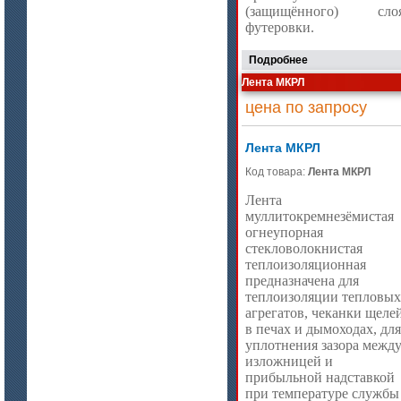
(защищённого) сло
футеровки.
Подробнее
Лента МКРЛ
цена по запросу
цена по запросу
Лента МКРЛ
Плиты МКРГП 500 (600), МКРГПО
Код товара:
Лента МКРЛ
650
Лента
муллитокремнезёмистая
огнеупорная
стекловолокнистая
теплоизоляционная
предназначена для
теплоизоляции тепловых
агрегатов, чеканки щеле
в печах и дымоходах, для
цена по запросу
уплотнения зазора межд
изложницей и
Плиты МКРП-340 (450)
прибыльной надставкой
при температуре службы