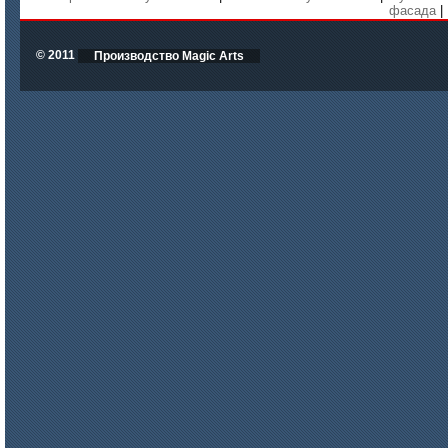
фасада
|
© 2011
Производство Magic Arts
цена по запросу
ISOTEC ОЗ Мастика-СП 90
(ISOTEC FP Mastic-SP 90)