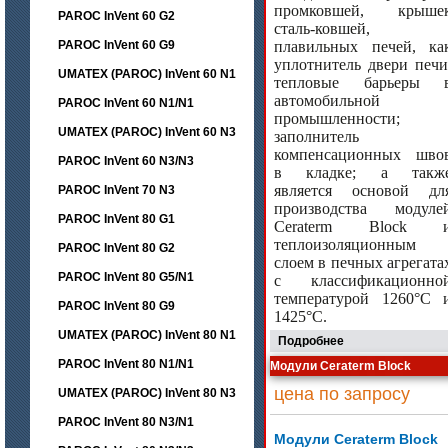
промковшей, крыше
PAROC InVent 60 G2
сталь-ковшей,
PAROC InVent 60 G9
плавильных печей, ка
уплотнитель двери печи
UMATEX (PAROC) InVent 60 N1
тепловые барьеры 
автомобильной
PAROC InVent 60 N1/N1
промышленности;
UMATEX (PAROC) InVent 60 N3
заполнитель
компенсационных шво
PAROC InVent 60 N3/N3
в кладке; а такж
является основой дл
PAROC InVent 70 N3
производства модуле
PAROC InVent 80 G1
Ceraterm Block 
теплоизоляционным
PAROC InVent 80 G2
слоем в печных агрегата
PAROC InVent 80 G5/N1
с классификационно
температурой 1260
°
C
PAROC InVent 80 G9
1425°С.
UMATEX (PAROC) InVent 80 N1
Подробнее
PAROC InVent 80 N1/N1
Модули Ceraterm Block
цена по запросу
UMATEX (PAROC) InVent 80 N3
PAROC InVent 80 N3/N1
Модули Ceraterm Block