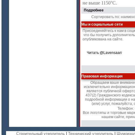
не выше 1150°С.
Подробнее
Сортировать по: наимен
Мы и социальные сети
Присоединяйтесь к нам в соц
что бы получить дополнител
опубликована на сайте.
цена по запросу
Плиты Ceraterm Board
Читать @Lavensaari
Правовая информация
Обращаем ваше внимание 
исключительно информационн
является публичной оферт
437(2) Гражданского кодекс
подробной информации о на
(или) услуг, пожалуйст
Телефон:
Все логотипы и торговые мар
цена по запросу
нашем сайте, прин
Стекловолокно огнеупорное
керамическое
Строительный утеплитель
|
Технический утеплитель
|
Шумоизол