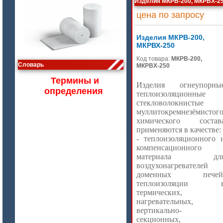
Изделия МКРВ-200, МКРВХ-2
цена по запросу
Изделия МКРВ-200,
МКРВХ-250
цена по запросу
Код товара:
МКРВ-200,
Словарь
МКРВХ-250
Изделия МКРВ-200, МКРВХ-250
Термины и
Изделия огнеупорны
определения
теплоизоляционные
стекловолокнистые
муллитокремнезёмистог
химического состав
применяются в качестве:
- теплоизоляционного 
компенсационного
материала дл
воздухонагревателей
доменных печей
теплоизоляции 
цена по запросу
термических,
нагревательных,
Бумага огнеупорная керамическая
вертикально-
секционных,