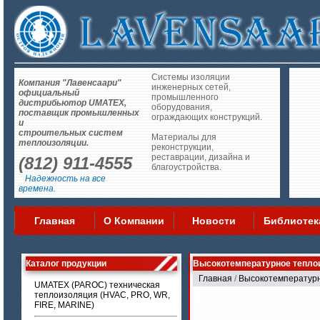
Системы изоляции
Компания "Лавенсаари"
инженерных сетей,
официальный
промышленного
дистрибьютор UMATEX,
оборудования,
поставщик промышленных
ограждающих конструкций.
и
строительных систем
Материалы для
теплоизоляции.
реконструкции,
реставрации, дизайна и
(812) 911-4555
благоустройства.
Надежность на все
времена.
Главная
О Компании
Новости
Библиотек
Каталог продукции
Высокотемпературное тепло
Главная
/
Высокотемпературн
UMATEX (PAROC) техническая
теплоизоляция (HVAC, PRO, WR,
FIRE, MARINE)