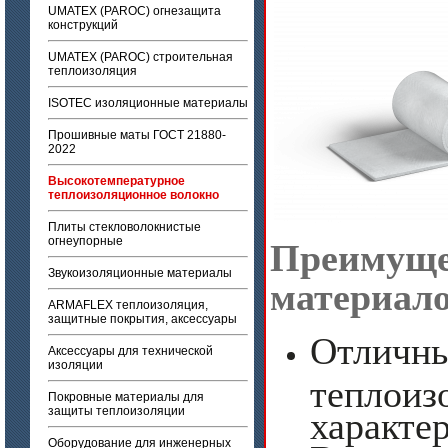
UMATEX (PAROC) огнезащита
конструкций
UMATEX (PAROC) строительная
теплоизоляция
ISOTEC изоляционные материалы
Прошивные маты ГОСТ 21880-
2022
Высокотемпературное
теплоизоляционное волокно
Плиты стекловолокнистые
огнеупорные
Преимуще
Звукоизоляционные материалы
материал
ARMAFLEX теплоизоляция,
защитные покрытия, аксессуары
Отличн
Аксессуары для технической
изоляции
теплоиз
Покровные материалы для
защиты теплоизоляции
характе
Оборудование для инженерных