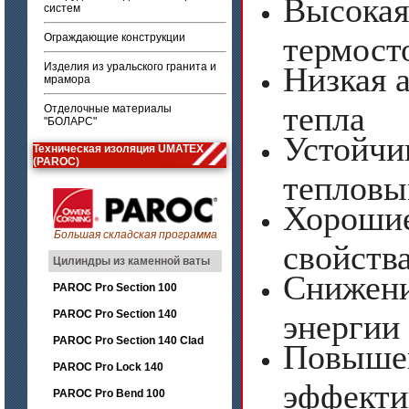
Высокая
систем
термост
Ограждающие конструкции
Изделия из уральского гранита и
Низкая 
мрамора
тепла
Отделочные материалы
"БОЛАРС"
Устойчи
Техническая изоляция UMATEX
(PAROC)
тепловы
Хорошие
Большая складская программа
свойств
Цилиндры из каменной ваты
Снижени
PAROC Pro Section 100
PAROC Pro Section 140
энергии
PAROC Pro Section 140 Clad
Повыше
PAROC Pro Lock 140
эффекти
PAROC Pro Bend 100