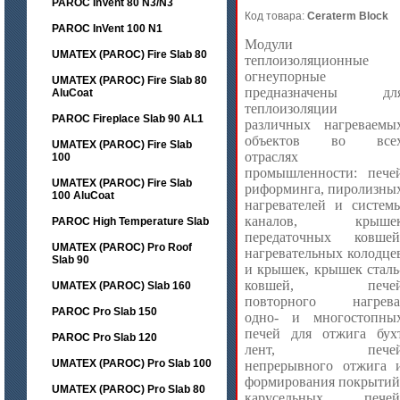
PAROC InVent 80 N3/N3
Код товара:
Ceraterm Block
PAROC InVent 100 N1
Модули
UMATEX (PAROC) Fire Slab 80
теплоизоляционные
огнеупорные
UMATEX (PAROC) Fire Slab 80
предназначены дл
AluCoat
теплоизоляции
PAROC Fireplace Slab 90 AL1
различных нагреваемы
объектов во все
UMATEX (PAROC) Fire Slab
отраслях
100
промышленности: пече
UMATEX (PAROC) Fire Slab
риформинга, пиролизны
100 AluCoat
нагревателей и систем
каналов, крыше
PAROC High Temperature Slab
передаточных ковшей
UMATEX (PAROC) Pro Roof
нагревательных колодце
Slab 90
и крышек, крышек сталь
ковшей, пече
UMATEX (PAROC) Slab 160
повторного нагрева
PAROC Pro Slab 150
одно- и многостопны
печей для отжига бух
PAROC Pro Slab 120
лент, пече
UMATEX (PAROC) Pro Slab 100
непрерывного отжига 
формирования покрытий
UMATEX (PAROC) Pro Slab 80
карусельных печей