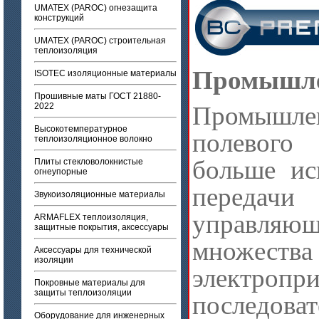
UMATEX (PAROC) огнезащита
конструкций
UMATEX (PAROC) строительная
теплоизоляция
Промышле
ISOTEC изоляционные материалы
Прошивные маты ГОСТ 21880-
2022
Промышл
Высокотемпературное
полевого
теплоизоляционное волокно
больше ис
Плиты стекловолокнистые
огнеупорные
передач
Звукоизоляционные материалы
управляющ
ARMAFLEX теплоизоляция,
защитные покрытия, аксессуары
множества
Аксессуары для технической
изоляции
электроп
Покровные материалы для
защиты теплоизоляции
последоват
Оборудование для инженерных