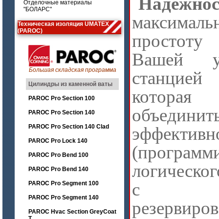
Надежнос
Отделочные материалы
"БОЛАРС"
максимал
Техническая изоляция UMATEX
(PAROC)
простоту
Вашей у
Большая складская программа
станцией 
Цилиндры из каменной ваты
которая
PAROC Pro Section 100
объединит
PAROC Pro Section 140
PAROC Pro Section 140 Clad
эффекти
PAROC Pro Lock 140
(программ
PAROC Pro Bend 100
логическог
PAROC Pro Bend 140
с си
PAROC Pro Segment 100
PAROC Pro Segment 140
резервиров
PAROC Hvac Section GreyCoat
T