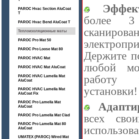
Эффект
PAROC Hvac Section AluCoat
T
более 3
PAROC Hvac Bend AluCoat T
сканиров
Теплоизоляционные маты
электропри
PAROC Pro Mat 50
PAROC Pro Loose Mat 80
Держите п
PAROC HVAC Mat
любой мо
PAROC HVAC Mat AluCoat
работу 
PAROC HVAC Lamella Mat
AluCoat
установки!
PAROC HVAC Lamella Mat
AluCoat Fix
PAROC Pro Lamella Mat
Адаптир
AluCoat
всех сво
PAROC Pro Lamella Mat Clad
PAROC Pro Lamella Mat 80
использов
AluCoat
UMATEX (PAROC) Wired Mat