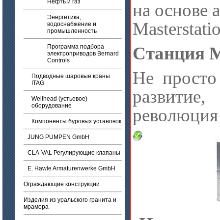
Нефть и газ
на основе 
Энергетика,
Masterstati
водоснабжение и
промышленность
Программа подбора
Станция Ma
электроприводов Bernard
Controls
Не просто
Подводные шаровые краны
ITAG
развитие, 
Wellhead (устьевое)
оборудование
революция
Компоненты буровых установок
JUNG PUMPEN GmbH
CLA-VAL Регулирующие клапаны
E. Hawle Armaturenwerke GmbH
Ограждающие конструкции
Изделия из уральского гранита и
мрамора