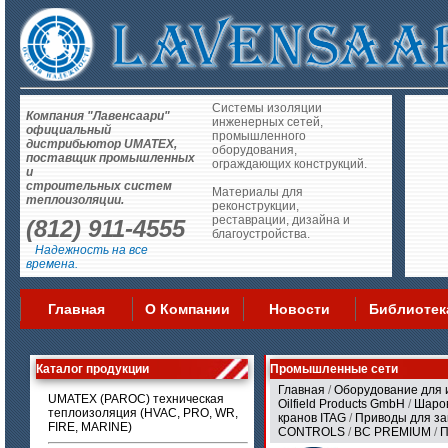
Системы изоляции
Компания "Лавенсаари"
инженерных сетей,
официальный
промышленного
дистрибьютор UMATEX,
оборудования,
поставщик промышленных
ограждающих конструкций.
и
строительных систем
Материалы для
теплоизоляции.
реконструкции,
реставрации, дизайна и
(812) 911-4555
благоустройства.
Надежность на все
времена.
Главная
О Компании
Новости
Библиотек
Каталог продукции
Промышленные сети
Главная
/
Оборудование для 
UMATEX (PAROC) техническая
Oilfield Products GmbH
/
Шаров
теплоизоляция (HVAC, PRO, WR,
кранов ITAG
/
Приводы для з
FIRE, MARINE)
CONTROLS
/
BC PREMIUM
/
П