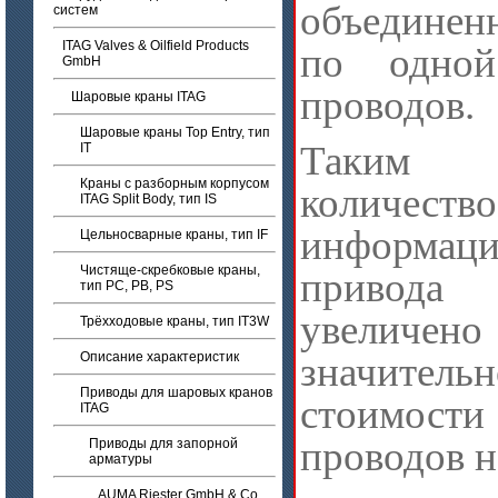
объедине
систем
ITAG Valves & Oilfield Products
по одной
GmbH
проводов.
Шаровые краны ITAG
Шаровые краны Top Entry, тип
Таким
IT
Краны с разборным корпусом
количест
ITAG Split Body, тип IS
информац
Цельносварные краны, тип IF
Чистяще-скребковые краны,
привода
тип PC, PB, PS
увели
Трёхходовые краны, тип IT3W
Описание характеристик
значител
Приводы для шаровых кранов
стоимост
ITAG
проводов н
Приводы для запорной
арматуры
AUMA Riester GmbH & Co.