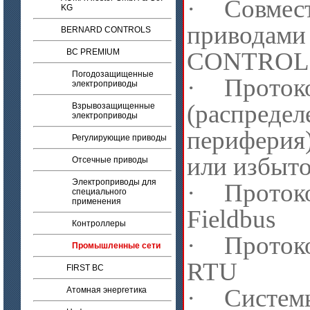
·
Совмес
KG
приводам
BERNARD CONTROLS
BC PREMIUM
CONTROL
Погодозащищенные
·
Протоко
электроприводы
(распредел
Взрывозащищенные
электроприводы
периферия
Регулирующие приводы
или избыт
Отсечные приводы
Электроприводы для
·
Проток
специального
применения
Fieldbus
Контроллеры
·
Проток
Промышленные сети
RTU
FIRST BC
·
Систем
Атомная энергетика