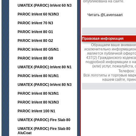
опубликована на сайте.
UMATEX (PAROC) InVent 60 N3
PAROC InVent 60 N3/N3
Читать @Lavensaari
PAROC InVent 70 N3
PAROC InVent 80 G1
Правовая информация
PAROC InVent 80 G2
Обращаем ваше внимание 
исключительно информационн
PAROC InVent 80 G5/N1
является публичной оферт
437(2) Гражданского кодекс
PAROC InVent 80 G9
подробной информации о на
(или) услуг, пожалуйст
UMATEX (PAROC) InVent 80 N1
Телефон:
Все логотипы и торговые мар
PAROC InVent 80 N1/N1
нашем сайте, прин
UMATEX (PAROC) InVent 80 N3
PAROC InVent 80 N3/N1
PAROC InVent 80 N3/N3
PAROC InVent 100 N1
UMATEX (PAROC) Fire Slab 80
UMATEX (PAROC) Fire Slab 80
AluCoat