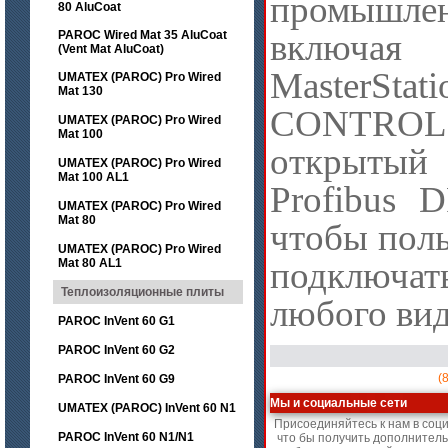
промышл
80 AluCoat
включа
PAROC Wired Mat 35 AluCoat
(Vent Mat AluCoat)
MasterSta
UMATEX (PAROC) Pro Wired
Mat 130
CONTRO
UMATEX (PAROC) Pro Wired
Mat 100
открыты
UMATEX (PAROC) Pro Wired
Mat 100 AL1
Profibus 
UMATEX (PAROC) Pro Wired
Mat 80
чтобы поль
UMATEX (PAROC) Pro Wired
подключат
Mat 80 AL1
Теплоизоляционные плиты
любого вид
PAROC InVent 60 G1
PAROC InVent 60 G2
(
PAROC InVent 60 G9
Мы и социальные сети
UMATEX (PAROC) InVent 60 N1
Присоединяйтесь к нам в соц
PAROC InVent 60 N1/N1
что бы получить дополнител