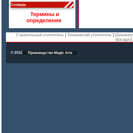
Словарь
Изделия МКРВ-200, МКРВХ-250
Термины и
определения
Строительный утеплитель
|
Технический утеплитель
|
Шумоизол
фасада
|
© 2011
Производство Magic Arts
цена по запросу
Бумага огнеупорная керамическая