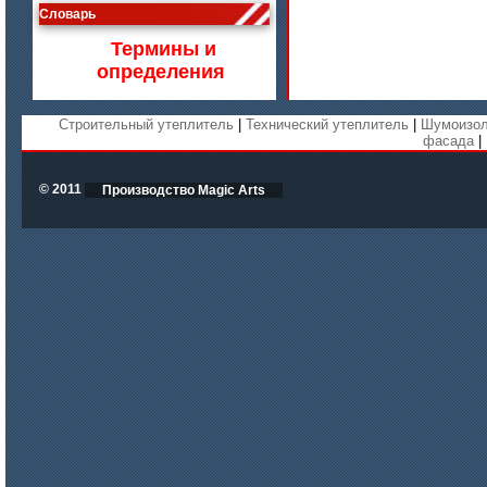
Словарь
Изделия МКРВ-200, МКРВХ-250
Термины и
определения
Строительный утеплитель
|
Технический утеплитель
|
Шумоизол
фасада
|
© 2011
Производство Magic Arts
цена по запросу
Бумага огнеупорная керамическая