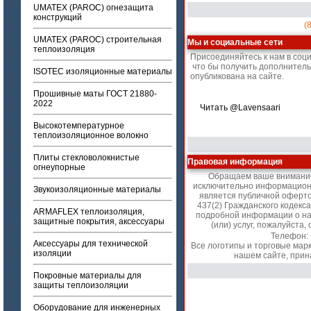
UMATEX (PAROC) огнезащита
конструкций
(
UMATEX (PAROC) строительная
Мы и социальные сети
теплоизоляция
Присоединяйтесь к нам в соц
что бы получить дополнител
ISOTEC изоляционные материалы
опубликована на сайте.
Прошивные маты ГОСТ 21880-
2022
Читать @Lavensaari
Высокотемпературное
теплоизоляционное волокно
Плиты стекловолокнистые
Правовая информация
огнеупорные
Обращаем ваше внимание 
исключительно информационн
Звукоизоляционные материалы
является публичной оферт
437(2) Гражданского кодекс
ARMAFLEX теплоизоляция,
подробной информации о на
защитные покрытия, аксессуары
(или) услуг, пожалуйст
Телефон:
Аксессуары для технической
Все логотипы и торговые мар
изоляции
нашем сайте, прин
Покровные материалы для
защиты теплоизоляции
Оборудование для инженерных