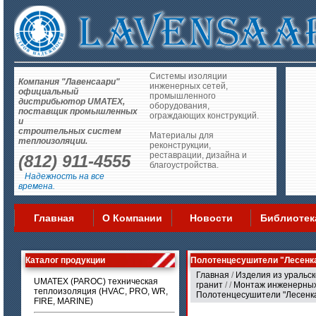
Системы изоляции
Компания "Лавенсаари"
инженерных сетей,
официальный
промышленного
дистрибьютор UMATEX,
оборудования,
поставщик промышленных
ограждающих конструкций.
и
строительных систем
Материалы для
теплоизоляции.
реконструкции,
реставрации, дизайна и
(812) 911-4555
благоустройства.
Надежность на все
времена.
Главная
О Компании
Новости
Библиотек
Каталог продукции
Полотенцесушители "Лесенк
Главная
/
Изделия из уральск
UMATEX (PAROC) техническая
гранит
/
/
Монтаж инженерных
теплоизоляция (HVAC, PRO, WR,
Полотенцесушители "Лесенка
FIRE, MARINE)