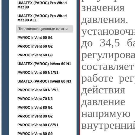
UMATEX (PAROC) Pro Wired
значени
Mat 80
давления
UMATEX (PAROC) Pro Wired
Mat 80 AL1
установоч
Теплоизоляционные плиты
PAROC InVent 60 G1
до 34,5 б
PAROC InVent 60 G2
регулир
PAROC InVent 60 G9
составляе
UMATEX (PAROC) InVent 60 N1
PAROC InVent 60 N1/N1
работе ре
UMATEX (PAROC) InVent 60 N3
действ
PAROC InVent 60 N3/N3
давление 
PAROC InVent 70 N3
PAROC InVent 80 G1
напря
PAROC InVent 80 G2
внутрен
PAROC InVent 80 G5/N1
PAROC InVent 80 G9