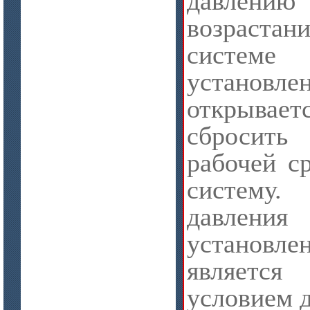
давлению
возраста
сист
цена по запросу
Изделия МКРВ-200, МКРВХ-250
установ
открываетс
сбросить
рабочей с
систему
давле
установл
цена по запросу
Бумага огнеупорная керамическая
являетс
условием 