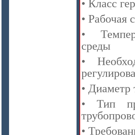
• Класс ге
цена по запросу
• Рабочая 
Материалы МКРР-120, МКРР-130,
МКРРХ-150
• Темпер
среды
• Необхо
регулиров
цена по запросу
• Диаметр
Плиты МКРГП 500 (600), МКРГПО
650
• Тип пр
трубопров
• Требован