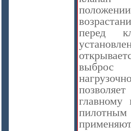
полож
возраст
перед к
установл
открывает
цена по запросу
выброс 
ISOTEC ОЗ Мастика-СП 90
нагрузочно
(ISOTEC FP Mastic-SP 90)
позволя
главному 
пилотны
применяю