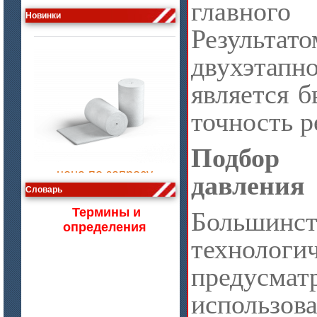
Лента МКРЛ
главно
Новинки
Результ
двухэта
является 
точность р
Подбор 
цена по запросу
Изделия МКРВ-200, МКРВХ-250
давления
Словарь
Термины и
Большинст
определения
технологи
предусмат
использов