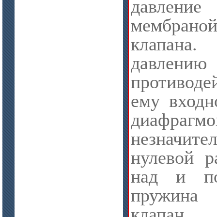
давление
мембран
клапана.
цена по запросу
давлени
Плиты Ceraterm Board
противоде
ему входн
диафр
незначи
нулевой р
цена по запросу
над и по
Стекловолокно огнеупорное
керамическое
пружина
клапан