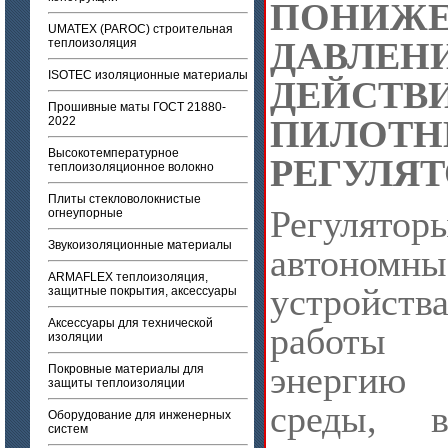
ПОНИЖ
UMATEX (PAROC) строительная
ДАВЛЕН
теплоизоляция
ISOTEC изоляционные материалы
ДЕЙ
Прошивные маты ГОСТ 21880-
ПИЛОТН
2022
Высокотемпературное
РЕГУЛЯ
теплоизоляционное волокно
Плиты стекловолокнистые
Регулятор
огнеупорные
Звукоизоляционные материалы
автономны
ARMAFLEX теплоизоляция,
устройств
защитные покрытия, аксессуары
Аксессуары для технической
работы
изоляции
энергию 
Покровные материалы для
защиты теплоизоляции
среды, 
Оборудование для инженерных
систем