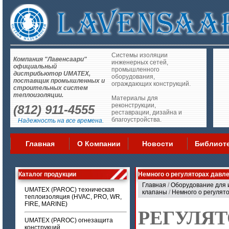
Системы изоляции
Компания "Лавенсаари"
инженерных сетей,
официальный
промышленного
дистрибьютор UMATEX,
оборудования,
поставщик промышленных и
ограждающих конструкций.
строительных систем
теплоизоляции.
Материалы для
реконструкции,
(812) 911-4555
реставрации, дизайна и
благоустройства.
Надежность на все времена.
Главная
О Компании
Новости
Библиот
Каталог продукции
Немного о регуляторах давл
Главная
/
Оборудование для 
UMATEX (PAROC) техническая
клапаны
/
Немного о регулят
теплоизоляция (HVAC, PRO, WR,
FIRE, MARINE)
РЕГУЛЯ
UMATEX (PAROC) огнезащита
конструкций