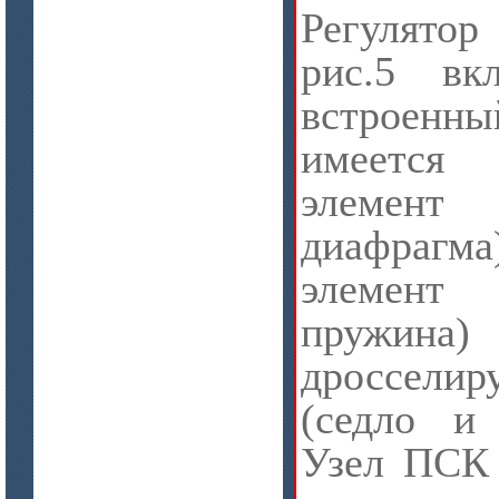
Регулятор
рис.5 вк
встроенн
имеется 
элемен
диафрагма
элемент
пру
дроссели
(седло и 
Узел ПСК 