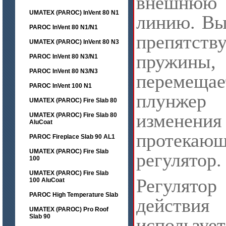
внешнюю
UMATEX (PAROC) InVent 80 N1
линию. Вы
PAROC InVent 80 N1/N1
препятст
UMATEX (PAROC) InVent 80 N3
пружин
PAROC InVent 80 N3/N1
PAROC InVent 80 N3/N3
перемеща
PAROC InVent 100 N1
плунжер 
UMATEX (PAROC) Fire Slab 80
изменения
UMATEX (PAROC) Fire Slab 80
AluCoat
протек
PAROC Fireplace Slab 90 AL1
UMATEX (PAROC) Fire Slab
регулятор.
100
UMATEX (PAROC) Fire Slab
Регуля
100 AluCoat
PAROC High Temperature Slab
дейст
UMATEX (PAROC) Pro Roof
Slab 90
испол