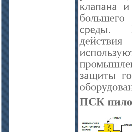
клапана и
большег
среды. 
цена по запросу
действи
Модули Ceraterm Block
испол
промышл
защиты го
оборудован
ПСК пило
цена по запросу
Материалы МКРР-120, МКРР-130,
МКРРХ-150