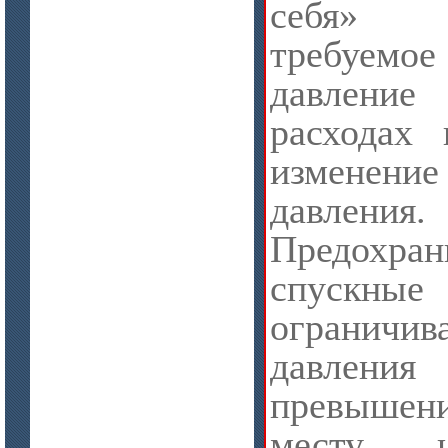
себя» п
требуе
цена по запросу
Стекловолокно огнеупорное
давление
керамическое
расходах 
изменен
давления.
Предохран
спускн
ограничив
давления 
цена по запросу
ISOTEC ОЗ Мастика-СП 90
превышени
(ISOTEC FP Mastic-SP 90)
месту н