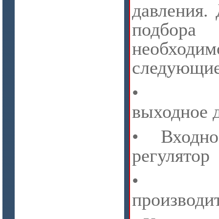
давления.
цена по запросу
подбора
Бумага огнеупорная керамическая
необходи
следующие
• Конт
выходное 
цена по запросу
• Входн
Модули Ceraterm Block
регулятор
• Тр
производи