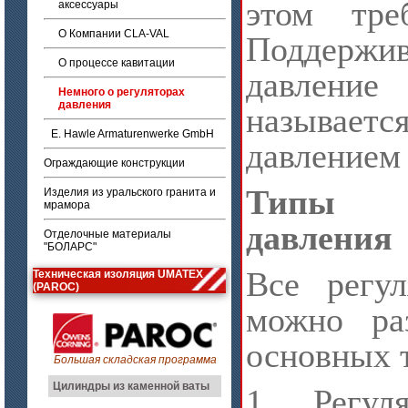
этом тре
аксессуары
О Компании CLA-VAL
Поддержив
О процессе кавитации
давлени
Немного о регуляторах
давления
называетс
E. Hawle Armaturenwerke GmbH
давлением 
Ограждающие конструкции
Типы р
Изделия из уральского гранита и
мрамора
давления
Отделочные материалы
"БОЛАРС"
Все регул
Техническая изоляция UMATEX
(PAROC)
можно ра
основных 
Большая складская программа
Цилиндры из каменной ваты
1. Регул