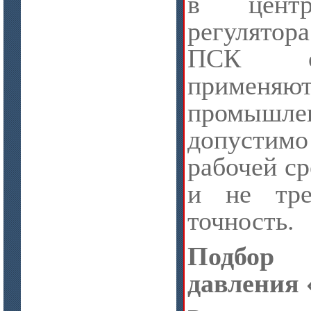
в центр
регулято
ПСК о
приме
промышл
допустим
рабочей с
и не тре
точность.
Подбор 
давления 