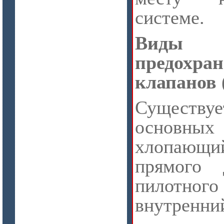
системе.
Виды
предохра
клапанов
цена по запросу
ISOTEC ОЗ Кирпич-ПУ 180
(ISOTEC FP Brick-PU 180)
Сущест
основны
хлопающ
прямого 
пилот
внутренни