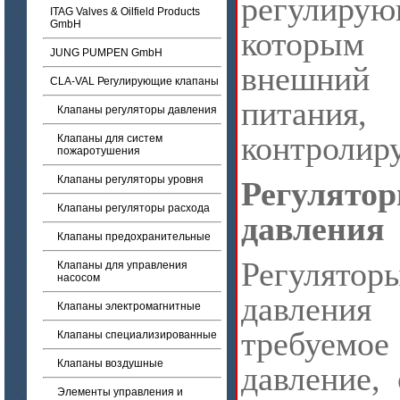
регулиру
ITAG Valves & Oilfield Products
GmbH
которы
JUNG PUMPEN GmbH
внешни
CLA-VAL Регулирующие клапаны
питания,
Клапаны регуляторы давления
контролир
Клапаны для систем
пожаротушения
Клапаны регуляторы уровня
Регулят
Клапаны регуляторы расхода
давления
Клапаны предохранительные
Регулят
Клапаны для управления
насосом
давления
Клапаны электромагнитные
требуем
Клапаны специализированные
Клапаны воздушные
давление,
Элементы управления и