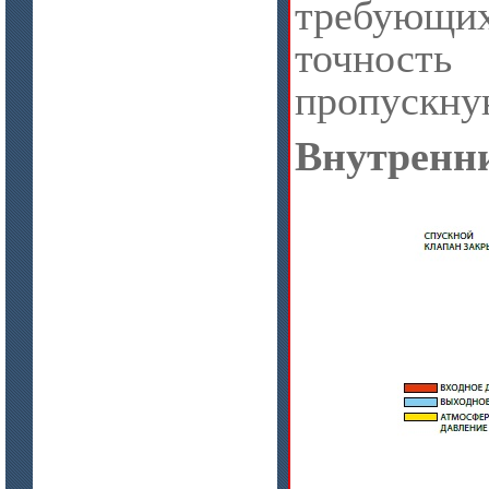
требую
цена по запросу
ISOTEC ОЗ Кирпич-ПУ 180
точност
(ISOTEC FP Brick-PU 180)
пропускну
Внутренн
цена по запросу
ISOTEC ОЗ Мастика-А 240
(ISOTEC FP Mastic-A 240)