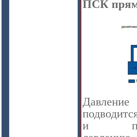
ПСК прям
цена по запросу
ISOTEC ОЗ Мастика-А 240
(ISOTEC FP Mastic-A 240)
цена по запросу
Лента МКРЛ
Давлен
подводитс
и проти