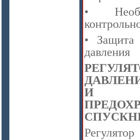
• Необ
цена по запросу
контрольн
Плиты МКРП-340 (450)
• Защита
давления
РЕГУЛЯ
ДАВЛЕНИ
цена по запросу
Плиты Ceraterm Board
И
ПРЕДОХ
СПУСКН
Регулято