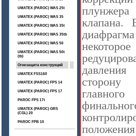
плунже
UMATEX (PAROC) WAS 25t
UMATEX (PAROC) WAS 35
клапана. 
UMATEX (PAROC) WAS 35t
диафрагма
UMATEX (PAROC) WAS 35tb
некотор
UMATEX (PAROC) WAS 50
UMATEX (PAROC) WAS 50t
редуциров
(tb)
Огнезащита конструкций
давлени
UMATEX FSS160
сторон
UMATEX (PAROC) FPS 14
главного
UMATEX (PAROC) FPS 17
PAROC FPS 17t
финальног
UMATEX (PAROC) GRS
(CGL) 20
контролир
PAROC FPB 10
положен
цена по запросу