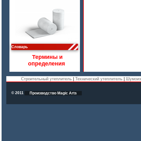
цена по запросу
Словарь
Изделия МКРВ-200, МКРВХ-250
Термины и
определения
Строительный утеплитель
|
Технический утеплитель
|
Шумоиз
© 2011
Производство Magic Arts
цена по запросу
Бумага огнеупорная керамическая