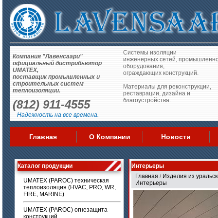
Системы изоляции
Компания "Лавенсаари"
инженерных сетей, промышленно
официальный дистрибьютор
оборудования,
UMATEX,
ограждающих конструкций.
поставщик промышленных и
строительных систем
Материалы для реконструкции,
теплоизоляции.
реставрации, дизайна и
благоустройства.
(812) 911-4555
Надежность на все времена.
Главная
О Компании
Новости
Каталог продукции
Интерьеры
Главная
/
Изделия из уральск
UMATEX (PAROC) техническая
Интерьеры
теплоизоляция (HVAC, PRO, WR,
FIRE, MARINE)
UMATEX (PAROC) огнезащита
конструкций