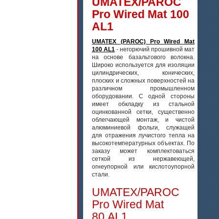
UMATEX/PAROC
Pro Wired Mat 100
AL1
UMATEX (PAROC) Pro Wired Mat
100 AL1
- негорючий прошивной мат
на основе базальтового волокна.
Широко используется для изоляции
цилиндрических, конических,
плоских и сложных поверхностей на
различном промышленном
оборудовании. С одной стороны
имеет обкладку из стальной
оцинкованной сетки, существенно
облегчающей монтаж, и чистой
алюминиевой фольги, служащей
для отражения лучистого тепла на
высокотемпературных объектах. По
заказу может комплектоваться
сеткой из нержавеющей,
огнеупорной или кислотоупорной
стали.
UMATEX/PAROC
Pro Wired Mat
80 AL1