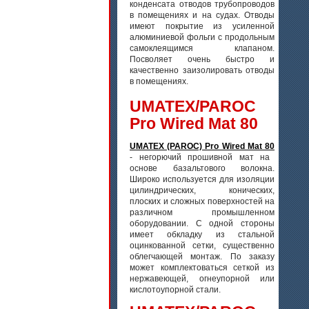
конденсата отводов трубопроводов
в помещениях и на судах. Отводы
имеют покрытие из усиленной
алюминиевой фольги с продольным
самоклеящимся клапаном.
Посволяет очень быстро и
качественно заизолировать отводы
в помещениях.
UMATEX/PAROC
Pro Wired Mat 80
UMATEX (PAROC) Pro Wired Mat 80
- негорючий прошивной мат на
основе базальтового волокна.
Широко используется для изоляции
цилиндрических, конических,
плоских и сложных поверхностей на
различном промышленном
оборудовании. С одной стороны
имеет обкладку из стальной
оцинкованной сетки, существенно
облегчающей монтаж. По заказу
может комплектоваться сеткой из
нержавеющей, огнеупорной или
кислотоупорной стали.