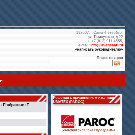
192007, г. Санкт-Петербург
ул. Прилукская, д.22
т.: +7 (812) 911-4555,
e-mail:
info@lavensaari.ru
<написать руководителю>
Поиск товаров
ии
Решения с применением изоляции
UMATEX (PAROC)
.
/
П-образные
/
П-
Большая складская программа