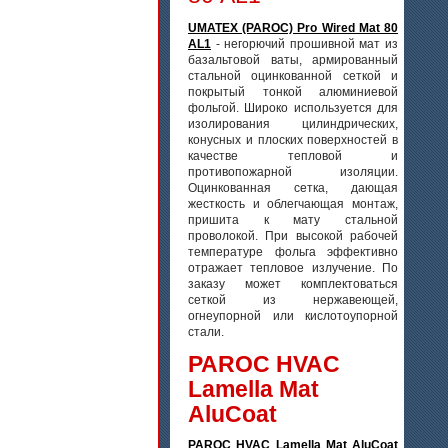
UMATEX (PAROC) Pro Wired Mat 80
AL1
- негорючий прошивной мат из
базальтовой ваты, армированный
стальной оцинкованной сеткой и
покрытый тонкой алюминиевой
фольгой. Широко используется для
изолирования цилиндрических,
конусных и плоских поверхностей в
качестве тепловой и
противопожарной изоляции.
Оцинкованная сетка, дающая
жесткость и облегчающая монтаж,
пришита к мату стальной
проволокой. При высокой рабочей
температуре фольга эффективно
отражает тепловое излучение. По
заказу может комплектоваться
сеткой из нержавеющей,
огнеупорной или кислотоупорной
стали.
PAROC HVAC
Lamella Mat
AluCoat
PAROC HVAC Lamella Mat AluCoat