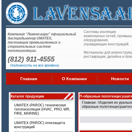
Системы изоляции
Компания "Лавенсаари" официальный
инженерных сетей, промыш
дистрибьютор UMATEX,
оборудования,
поставщик промышленных и
ограждающих конструкций.
строительных систем
теплоизоляции.
Материалы для реконструкц
реставрации, дизайна и бла
(812) 911-4555
Надежность на все времена.
Главная
О Компании
Новости
Каталог продукции
П-образные полотенцесушит
Главная
/
Изделия из уральск
UMATEX (PAROC) техническая
образные полотенцесушител
теплоизоляция (HVAC, PRO, WR,
FIRE, MARINE)
UMATEX (PAROC) огнезащита
конструкций