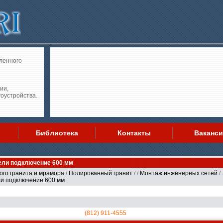
ленного
ии,
гоустройства.
Библиотека
Контакты
Ваканс
ели подключение 600 мм
ого гранита и мрамора
/
Полированный гранит
/
/
Монтаж инженерных сетей
/
и подключение 600 мм
(812) 911-4555