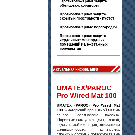
Противопожарная защита
облицовки: коридоры
Противопожарная защита
скрытых пространств - пустот
Противопожарные перегородки
Противопожарная защита
чердачных/ мансардных
помещений и межэтажных
перекрытий
Актуальная информация
UMATEX/PAROC
Pro Wired Mat 100
UMATEX (PAROC) Pro Wired Mat
100
- негорючий прошивной мат на
основе базальтового волокна.
Широко используется для тепловой,
акустической изоляции, огнезащиты
цилиндрических, конических,
плоских и сложных поверхностей на