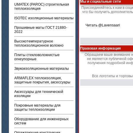
Мы и социальные сети
UMATEX (PAROC) строительная
Присоединяйтесь к нам в соц
теплоизоляция
что бы получить дополнител
ISOTEC изоляционные материалы
Читать @Lavensaari
Прошивные маты ГОСТ 21880-
2022
Высокотемпературное
теплоизоляционное волокно
Правовая информация
Обращаем ваше внимание на 
Плиты стекловолокнистые
не является публичной оф
огнеупорные
получения подробной инфо
Звукоизоляционные материалы
Все логотипы и торгов
ARMAFLEX теплоизоляция,
защитные покрытия, аксессуары
Аксессуары для технической
изоляции
Покровные материалы для
защиты теплоизоляции
Оборудование для инженерных
систем
Ограждающие конструкции