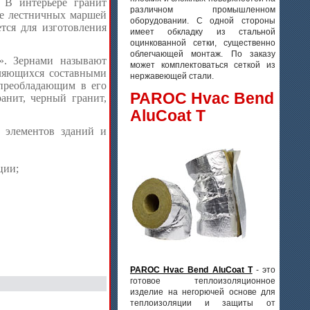
 В интерьере гранит
различном промышленном
ие лестничных маршей
оборудовании. С одной стороны
тся для изготовления
имеет обкладку из стальной
оцинкованной сетки, существенно
облегчающей монтаж. По заказу
». Зернами называют
может комплектоваться сеткой из
вляющихся составными
нержавеющей стали.
 преобладающим в его
PAROC Hvac Bend
анит, черный гранит,
AluCoat T
 элементов зданий и
ции;
PAROC Hvac Bend AluCoat T
- это
готовое теплоизоляционное
изделие на негорючей основе для
теплоизоляции и защиты от