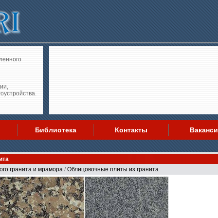
ленного
ии,
гоустройства.
Библиотека
Контакты
Ваканс
ита
ого гранита и мрамора
/
Облицовочные плиты из гранита