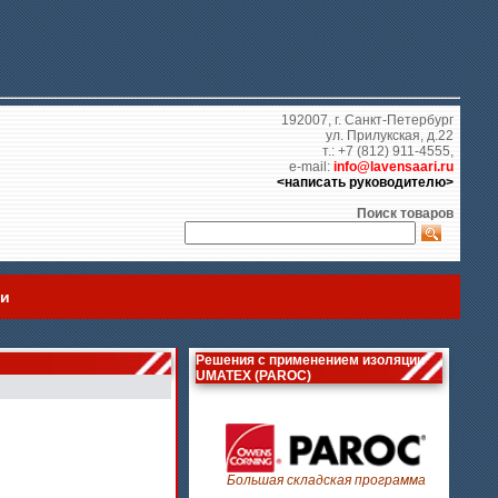
192007, г. Санкт-Петербург
ул. Прилукская, д.22
т.: +7 (812) 911-4555,
e-mail:
info@lavensaari.ru
<написать руководителю>
Поиск товаров
ии
Решения с применением изоляции
UMATEX (PAROC)
Большая складская программа