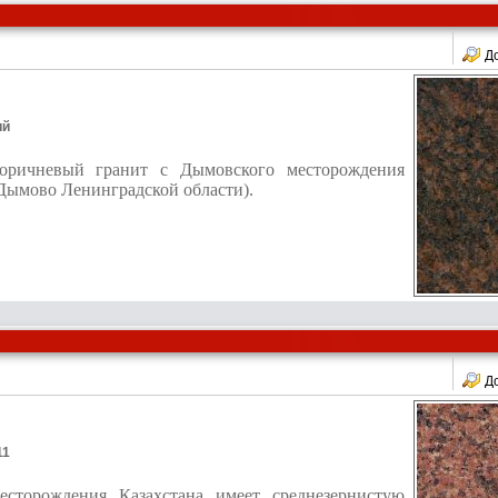
Д
ий
оричневый гранит с Дымовского месторождения
 Дымово Ленинградской области).
Д
11
есторождения Казахстана имеет среднезернистую