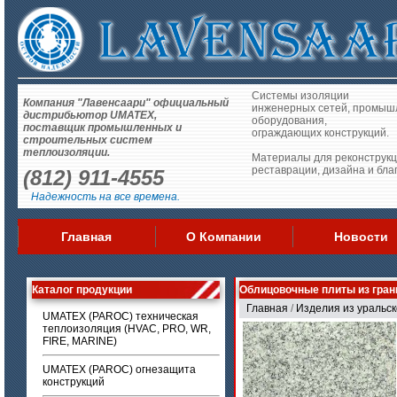
Системы изоляции
Компания "Лавенсаари" официальный
инженерных сетей, промыш
дистрибьютор UMATEX,
оборудования,
поставщик промышленных и
ограждающих конструкций.
строительных систем
теплоизоляции.
Материалы для реконструкц
реставрации, дизайна и бла
(812) 911-4555
Надежность на все времена.
Главная
О Компании
Новости
Каталог продукции
Облицовочные плиты из гран
Главная
/
Изделия из уральск
UMATEX (PAROC) техническая
теплоизоляция (HVAC, PRO, WR,
FIRE, MARINE)
UMATEX (PAROC) огнезащита
конструкций