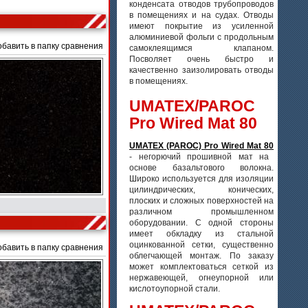
конденсата отводов трубопроводов
в помещениях и на судах. Отводы
имеют покрытие из усиленной
алюминиевой фольги с продольным
обавить в папку сравнения
самоклеящимся клапаном.
Посволяет очень быстро и
качественно заизолировать отводы
в помещениях.
UMATEX/PAROC
Pro Wired Mat 80
UMATEX (PAROC) Pro Wired Mat 80
- негорючий прошивной мат на
основе базальтового волокна.
Широко используется для изоляции
цилиндрических, конических,
плоских и сложных поверхностей на
различном промышленном
оборудовании. С одной стороны
имеет обкладку из стальной
оцинкованной сетки, существенно
обавить в папку сравнения
облегчающей монтаж. По заказу
может комплектоваться сеткой из
нержавеющей, огнеупорной или
кислотоупорной стали.