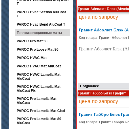
T
Гранит Абсолют Блэк (Absolu
PAROC Hvac Section AluCoat
T
цена по запросу
PAROC Hvac Bend AluCoat T
Гранит Абсолют Блэк (Ab
Теплоизоляционные маты
Код товара:
Гранит Абсолют 
PAROC Pro Mat 50
Гранит Абсолют Блэк (Ab
PAROC Pro Loose Mat 80
PAROC HVAC Mat
PAROC HVAC Mat AluCoat
PAROC HVAC Lamella Mat
AluCoat
Подробнее
PAROC HVAC Lamella Mat
AluCoat Fix
Гранит Габбро Блэк Графит
PAROC Pro Lamella Mat
цена по запросу
AluCoat
PAROC Pro Lamella Mat Clad
Гранит Габбро Блэк Гр
PAROC Pro Lamella Mat 80
Код товара:
Гранит Габбро Б
AluCoat