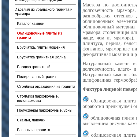
Мастера по достоинств
Изделия из уральского гранита и
долговечность мрамора
мрамора
разнообразия оттенков
облицовочных элементо
Каталог камней
облицовочный материал 
мрамора: столешницы для
Облицовочные плиты из
чаще, чем из мрамора),
гранита
плинтуса, перила, баля
Брусчатка, плиты мощения
фонтанов, мраморные пил
декоративная мозаики и 
Брусчатка гранитная Волна
Натуральный камень вс
Бордюр гранитный
долговечности, влаго- 
Натуральный камень - бл
Полированный гранит
шлифованная, термообрабо
Столбики ограждения из гранита
Фактура лицевой повер
Столбики парковочные,
облицовочная плита 
велопарковка
обработки предыдущей о
Полусферы парковочные, урны
облицовочная плита г
Скамьи, лавочки
выявлением рисунка камн
Вазоны из гранита
облицовочная плита 