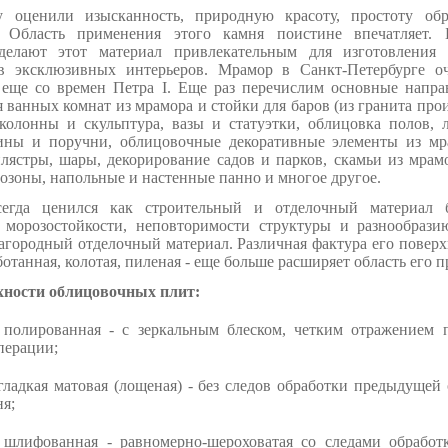
у оценили изысканность, природную красоту, простоту обр
. Область применения этого камня поистине впечатляет. Б
 делают этот материал привлекательным для изготовления 
в эксклюзивных интерьеров. Мрамор в Санкт-Петербурге оч
еще со времен Петра I. Еще раз перечислим основные напра
 ванных комнат из мрамора и стойки для баров (из гранита про
 колонны и скульптура, вазы и статуэтки, облицовка полов, 
сины и поручни, облицовочные декоративные элементы из м
ястры, шары, декорирование садов и парков, скамьи из мрамо
розоны, напольные и настенные панно и многое другое.
егда ценился как строительный и отделочный материал б
и морозостойкости, неповторимости структуры и разнообрази
агородный отделочный материал. Различная фактура его поверх
танная, колотая, пиленая - еще больше расширяет область его 
хности облицовочных плит:
полированная - с зеркальным блеском, четким отражением п
перации;
ладкая матовая (лощеная) - без следов обработки предыдущей
я;
шлифованная - равномерно-шероховатая со следами обработ