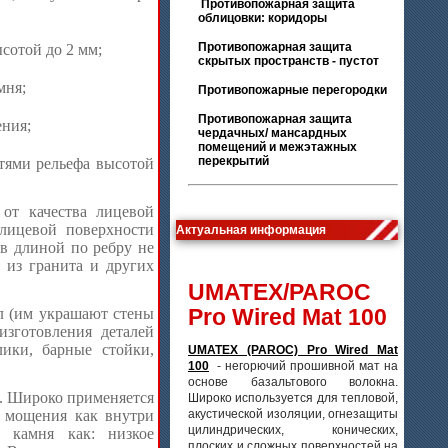
Противопожарная защита
облицовки: коридоры
Противопожарная защита
сотой до 2 мм;
скрытых пространств - пустот
мня;
Противопожарные перегородки
Противопожарная защита
ения;
чердачных/ мансардных
помещений и межэтажных
перекрытий
стями рельефа высотой
от качества лицевой
лицевой поверхности
Актуальная информация
в длиной по ребру не
 из гранита и других
UMATEX/PAROC
Pro Wired Mat 100
л (им украшают стены
изготовления деталей
лики, барные стойки,
UMATEX (PAROC) Pro Wired Mat
100
- негорючий прошивной мат на
основе базальтового волокна.
д. Широко применяется
Широко используется для тепловой,
я мощения как внутри
акустической изоляции, огнезащиты
цилиндрических, конических,
 камня как: низкое
плоских и сложных поверхностей на