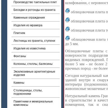
Производство тактильных плит
шлифовании, с неровност
Беседки и ротонды из гранита
облицовочная плита пи
Каменные ограждения
облицовочная плита об
Изделия из мрамора
облицовочная плита т
Плитняк
облицовочная плита т
Лестницы из гранита, ступени
до 5 мм.
Изделия из известняка
Облицовочные плиты с 
поверхности подраздел
Фонтаны
видимых повреждений. П
более 5 мм - не более 2
Колонны, стеллы, балясины
прочных пород - не более
Эксклюзивные архитектурные
изделия
Сегодня натуральный кам
зданий внутри и снаруж
Камины
интерьера (подоконники
живописные мозаичные п
Столешницы, столы,
подоконники
Натуральный камень Гран
в строительстве в каче
Памятники и мемориальные
помещения, так и сна
комплексы