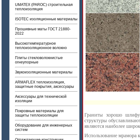
UMATEX (PAROC) строительная
теплоизоляция
ISOTEC изоляционные материалы
Прошивные маты ГОСТ 21880-
2022
Высокотемпературное
теплоизоляционное волокно
Плиты стекловолокнистые
огнеупорные
Звукоизоляционные материалы
ARMAFLEX теплоизоляция,
защитные покрытия, аксессуары
Аксессуары для технической
изоляции
Покровные материалы для
Граниты хорошо шлифу
защиты теплоизоляции
структуры обуславливают
Оборудование для инженерных
являются наиболее широ
систем
Использование мрамора к
Ограждающие конструкции