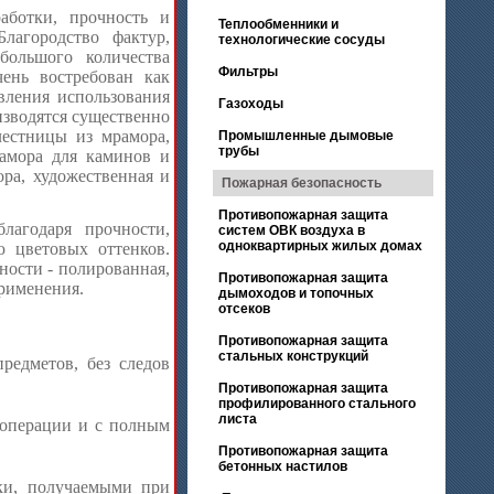
аботки, прочность и
Теплообменники и
лагородство фактур,
технологические сосуды
большого количества
Фильтры
ень востребован как
вления использования
Газоходы
изводятся существенно
лестницы из мрамора,
Промышленные дымовые
трубы
рамора для каминов и
ра, художественная и
Пожарная безопасность
Противопожарная защита
лагодаря прочности,
систем ОВК воздуха в
одноквартирных жилых домах
ю цветовых оттенков.
ности - полированная,
Противопожарная защита
применения.
дымоходов и топочных
отсеков
Противопожарная защита
стальных конструкций
редметов, без следов
Противопожарная защита
профилированного стального
листа
 операции и с полным
Противопожарная защита
бетонных настилов
ки, получаемыми при