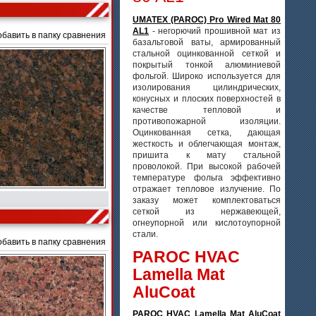
UMATEX (PAROC) Pro Wired Mat 80
AL1
- негорючий прошивной мат из
обавить в папку сравнения
базальтовой ваты, армированный
стальной оцинкованной сеткой и
покрытый тонкой алюминиевой
фольгой. Широко используется для
изолирования цилиндрических,
конусных и плоских поверхностей в
качестве тепловой и
противопожарной изоляции.
Оцинкованная сетка, дающая
жесткость и облегчающая монтаж,
пришита к мату стальной
проволокой. При высокой рабочей
температуре фольга эффективно
отражает тепловое излучение. По
заказу может комплектоваться
сеткой из нержавеющей,
огнеупорной или кислотоупорной
стали.
обавить в папку сравнения
PAROC HVAC
Lamella Mat
AluCoat
PAROC HVAC Lamella Mat AluCoat