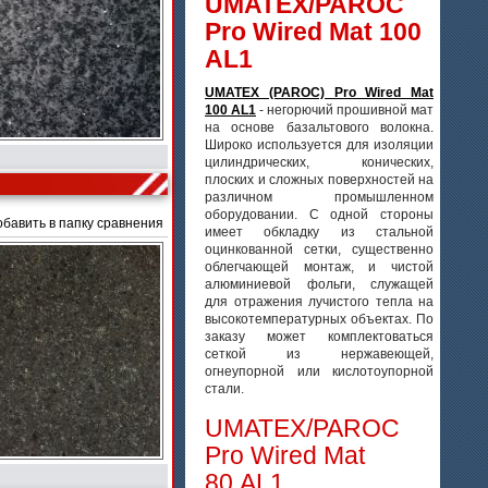
UMATEX/PAROC
Pro Wired Mat 100
AL1
UMATEX (PAROC) Pro Wired Mat
100 AL1
- негорючий прошивной мат
на основе базальтового волокна.
Широко используется для изоляции
цилиндрических, конических,
плоских и сложных поверхностей на
различном промышленном
оборудовании. С одной стороны
обавить в папку сравнения
имеет обкладку из стальной
оцинкованной сетки, существенно
облегчающей монтаж, и чистой
алюминиевой фольги, служащей
для отражения лучистого тепла на
высокотемпературных объектах. По
заказу может комплектоваться
сеткой из нержавеющей,
огнеупорной или кислотоупорной
стали.
UMATEX/PAROC
Pro Wired Mat
80 AL1