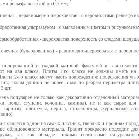
ями рельефа высотой до 0,5 мм;
леная - неравномерно-шероховатая - с неровностями рельефа вы
работанная ультразвуком - с выявленным цветом и рисунком ка
ермообработанная - шероховатая поверхность со следами шелуш
очечная (бучардованная) - равномерно-шероховатая с неровно
полированной и гладкой матовой фактурой в зависимости 
яют на два класса. Плиты 1-го класса не должны иметь на 
литы 2-го класса могут иметь повреждения: повреждения угло
 шт.; сколы длиной не более 5 мм по ребрам периметра плит:
 3 шт.
ень популярен не только как декоративно-отделочный материа
и, полы, ступени, колонны, камины), но и как сырье для 
, карнизы, плинтусы, перила, столешницы, журнальные сто
анно).
ит является одной из самых плотных, твёрдых и прочных поро
стве облицовочного материала. Гранит прекрасно подходит дл
ружи, так как обладает такими свойствами натурального