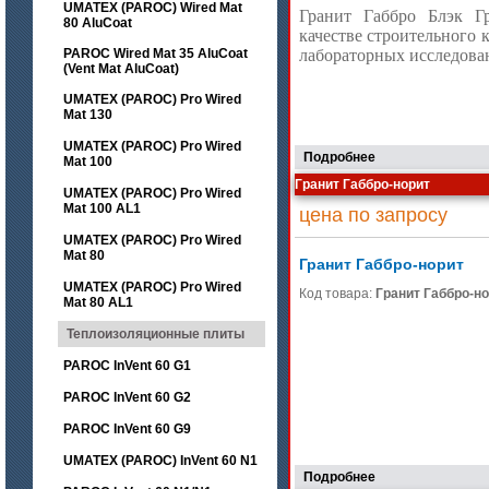
UMATEX (PAROC) Wired Mat
Гранит Габбро Блэк Гр
80 AluCoat
качестве строительного 
PAROC Wired Mat 35 AluCoat
лабораторных исследован
(Vent Mat AluCoat)
UMATEX (PAROC) Pro Wired
Mat 130
UMATEX (PAROC) Pro Wired
Подробнее
Mat 100
Гранит Габбро-норит
UMATEX (PAROC) Pro Wired
Mat 100 AL1
цена по запросу
UMATEX (PAROC) Pro Wired
Mat 80
Гранит Габбро-норит
UMATEX (PAROC) Pro Wired
Код товара:
Гранит Габбро-н
Mat 80 AL1
Теплоизоляционные плиты
PAROC InVent 60 G1
PAROC InVent 60 G2
PAROC InVent 60 G9
UMATEX (PAROC) InVent 60 N1
Подробнее