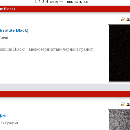
1
2
3
4
след >>
|
показать все
te Black)
Д
solute Black)
Блэк
solute Black) - мелкозернистый черный гранит.
Д
афит
лэк Графит