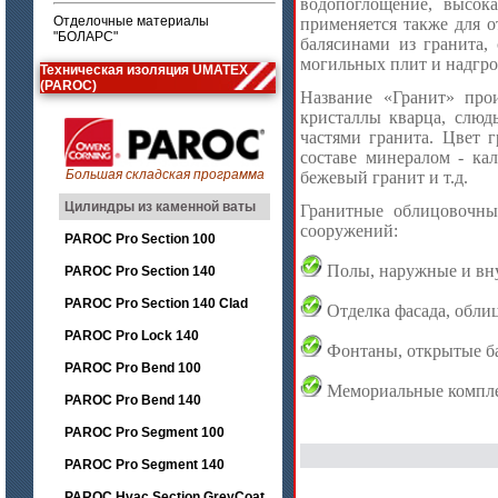
водопоглощение, высок
Отделочные материалы
применяется также для о
"БОЛАРС"
балясинами из гранита,
могильных плит и надгро
Техническая изоляция UMATEX
(PAROC)
Название «Гранит» про
кристаллы кварца, слюд
частями гранита. Цвет 
составе минералом - ка
Большая складская программа
бежевый гранит и т.д.
Цилиндры из каменной ваты
Гранитные облицовочны
сооружений:
PAROC Pro Section 100
Полы, наружные и вну
PAROC Pro Section 140
PAROC Pro Section 140 Clad
Отделка фасада, обли
PAROC Pro Lock 140
Фонтаны, открытые ба
PAROC Pro Bend 100
Мемориальные комплек
PAROC Pro Bend 140
PAROC Pro Segment 100
PAROC Pro Segment 140
PAROC Hvac Section GreyCoat