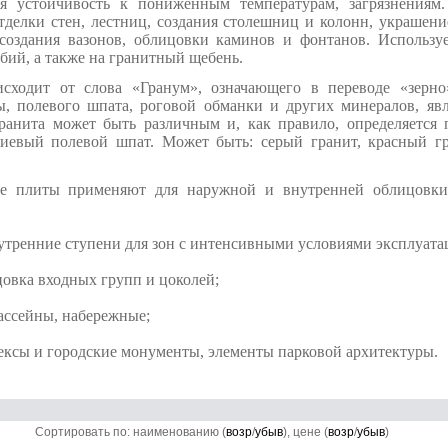
ая устойчивость к пониженным температурам, загрязнениям.
тделки стен, лестниц, создания столешниц и колонн, украшен
 создания вазонов, облицовки каминов и фонтанов. Используе
бий, а также на гранитный щебень.
исходит от слова «Гранум», означающего в переводе «зерно
ы, полевого шпата, роговой обманки и других минералов, я
гранита может быть различным и, как правило, определяется
лиевый полевой шпат. Может быть: серый гранит, красный гр
е плиты применяют для наружной и внутренней облицовки
тренние ступени для зон с интенсивными условиями эксплуата
цовка входных групп и цоколей;
ссейны, набережные;
сы и городские монументы, элементы парковой архитектуры.
Сортировать по: наименованию (
возр
/
убыв
), цене (
возр
/
убыв
)