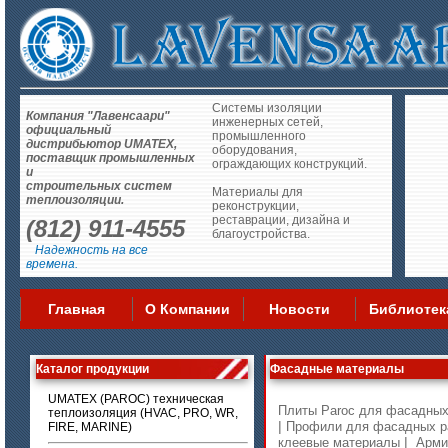
Системы изоляции
Компания "Лавенсаари"
инженерных сетей,
официальный
промышленного
дистрибьютор UMATEX,
оборудования,
поставщик промышленных
ограждающих конструкций.
и
строительных систем
Материалы для
теплоизоляции.
реконструкции,
реставрации, дизайна и
(812) 911-4555
благоустройства.
Надежность на все
времена.
Главная
О Компании
Новости
Библиотек
Каталог продукции
Фасадные материалы
UMATEX (PAROC) техническая
Плиты Paroc для фасадных
теплоизоляция (HVAC, PRO, WR,
|
Профили для фасадных р
FIRE, MARINE)
|
клеевые материалы
Арми