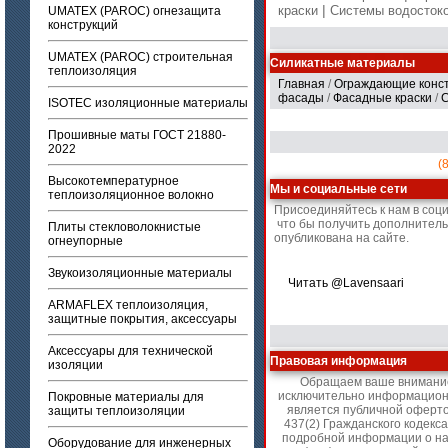
|
краски
Системы водосто
UMATEX (PAROC) огнезащита
конструкций
UMATEX (PAROC) строительная
Силикатные материалы
теплоизоляция
Главная
/
Ограждающие конс
фасады
/
Фасадные краски
/
С
ISOTEC изоляционные материалы
Прошивные маты ГОСТ 21880-
2022
(
Высокотемпературное
Мы и социальные сети
теплоизоляционное волокно
Присоединяйтесь к нам в соц
что бы получить дополнител
Плиты стекловолокнистые
опубликована на сайте.
огнеупорные
Звукоизоляционные материалы
Читать @Lavensaari
ARMAFLEX теплоизоляция,
защитные покрытия, аксессуары
Аксессуары для технической
Правовая информация
изоляции
Обращаем ваше внимание 
исключительно информационн
Покровные материалы для
является публичной оферт
защиты теплоизоляции
437(2) Гражданского кодекс
подробной информации о на
Оборудование для инженерных