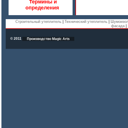
Термины и
определения
Строительный утеплитель
|
Технический утеплитель
|
Шумоизол
фасада
|
© 2011
Производство Magic Arts
цена по запросу
Бумага огнеупорная керамическая
цена по запросу