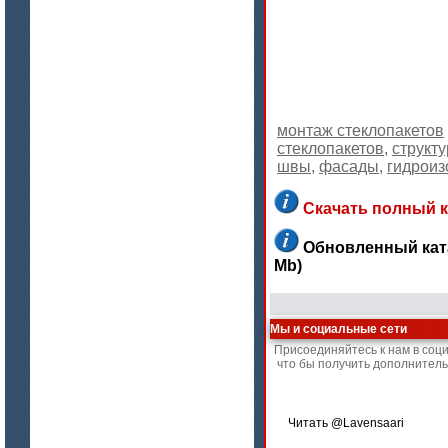
Материалы МКРР-120, МКРР-130,
МКРРХ-150
монтаж стеклопакетов
стеклопакетов
,
структ
швы
,
фасады
,
гидроиз
цена по запросу
Скачать полный ка
Плиты МКРГП 500 (600), МКРГПО
650
Обновленный ката
Mb)
Мы и социальные сети
Присоединяйтесь к нам в соц
что бы получить дополнитель
цена по запросу
Читать @Lavensaari