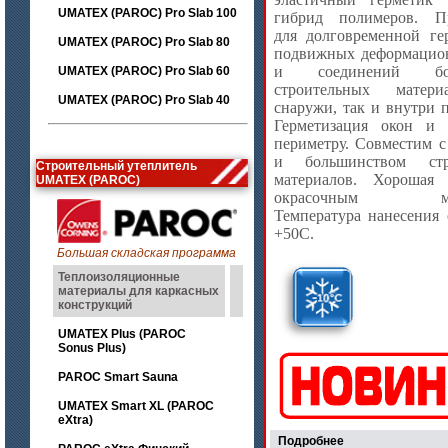
UMATEX (PAROC) Pro Slab 100
гибрид полимеров. Пр
для долговременной ге
UMATEX (PAROC) Pro Slab 80
подвижных деформацио
и соединений бол
UMATEX (PAROC) Pro Slab 60
строительных матер
UMATEX (PAROC) Pro Slab 40
снаружи, так и внутри 
Герметизация окон и 
периметру. Совместим с
и большинством стр
Строительный утеплитель
материалов.
Хорошая 
UMATEX (PAROC)
окрасочным мате
Температура нанесения 
+50С.
Большая складская программа
Теплоизоляционные
материалы для каркасных
конструкций
UMATEX Plus (PAROC
Sonus Plus)
PAROC Smart Sauna
UMATEX Smart XL (PAROC
eXtra)
Подробнее