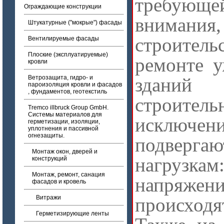
требую
Ограждающие конструкции
вниман
Штукатурные ("мокрые") фасады
строител
Вентилируемые фасады
Плоские (эксплуатируемые)
ремонте 
кровли
Ветрозащита, гидро- и
здани
пароизоляция кровли и фасадов
, фундаментов, геотекстиль
строитель
Tremco illbruck Group GmbH.
Системы материалов для
исключе
герметизации, изоляции,
уплотнения и пассивной
огнезащиты.
подверг
Монтаж окон, дверей и
нагрузка
конструкций
Монтаж, ремонт, санация
напряже
фасадов и кровель
Витражи
происхо
Герметизирующие ленты