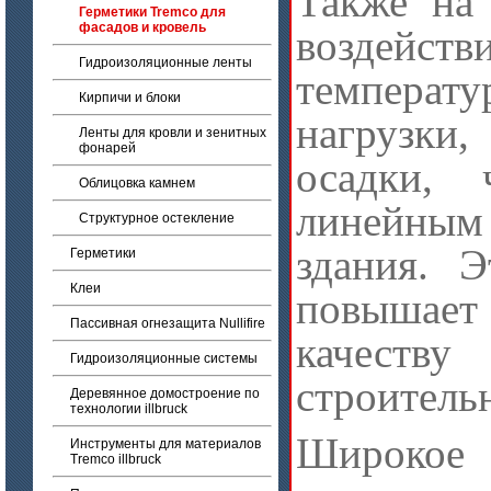
Также на 
Герметики Tremco для
фасадов и кровель
воздейс
Гидроизоляционные ленты
темпера
Кирпичи и блоки
нагрузк
Ленты для кровли и зенитных
фонарей
осадки,
Облицовка камнем
линейны
Структурное остекление
здания. Э
Герметики
Клеи
повышае
Пассивная огнезащита Nullifire
качеству
Гидроизоляционные системы
строитель
Деревянное домостроение по
технологии illbruck
Широкое
Инструменты для материалов
Tremco illbruck