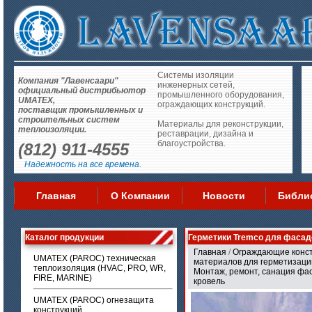
Системы изоляции
Компания "Лавенсаари"
инженерных сетей,
официальный дистрибьютор
промышленного оборудования,
UMATEX,
ограждающих конструкций.
поставщик промышленных и
строительных систем
Материалы для реконструкции,
теплоизоляции.
реставрации, дизайна и
благоустройства.
(812) 911-4555
Надежность на все времена.
Главная
О Компании
Новости
Библи
Каталог продукции
Герметики Tremco для фасад
Главная
/
Ограждающие конс
UMATEX (PAROC) техническая
материалов для герметизаци
теплоизоляция (HVAC, PRO, WR,
Монтаж, ремонт, санация фас
FIRE, MARINE)
кровель
UMATEX (PAROC) огнезащита
конструкций