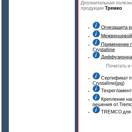
Бумага огнеупорная керамическая
Дполнительная полез
продукции
Тремко
Огнезащита к
Межвенцевой 
Применение п
Crystalline
цена по запросу
Диффузионная 
Модули Ceraterm Block
Почитать и
Сертификат п
Crystalline(jpg)
Техрегламент
Крепление на
решения от Tremco 
TREMCO для д
цена по запросу