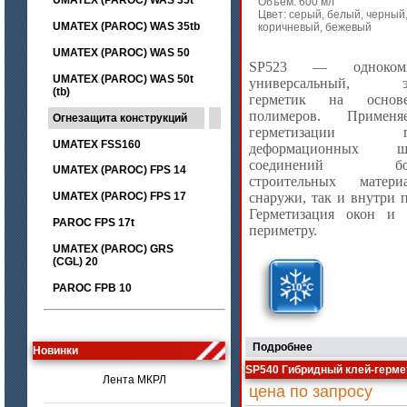
UMATEX (PAROC) WAS 35t
Объем: 600 мл
Цвет: серый, белый, черный
UMATEX (PAROC) WAS 35tb
коричневый, бежевый
UMATEX (PAROC) WAS 50
SP523 — однокомп
UMATEX (PAROC) WAS 50t
универсальный, эл
(tb)
герметик на основ
полимеров. Применя
Огнезащита конструкций
герметизации по
UMATEX FSS160
деформационных
соединений боль
UMATEX (PAROC) FPS 14
строительных матер
UMATEX (PAROC) FPS 17
снаружи, так и внутри 
Герметизация окон и 
PAROC FPS 17t
периметру.
UMATEX (PAROC) GRS
(CGL) 20
PAROC FPB 10
цена по запросу
Подробнее
Лента МКРЛ
Новинки
SP540 Гибридный клей-герме
цена по запросу