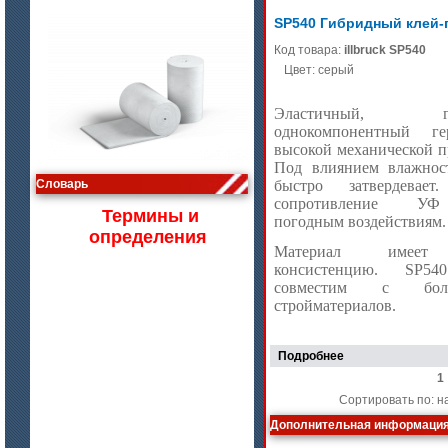
SP540 Гибридный клей-
Код товара:
illbruck SP540
Цвет: серый
Эластичный, гиб
однокомпонентный г
высокой механической п
цена по запросу
Под влиянием влажнос
Изделия МКРВ-200, МКРВХ-250
Словарь
быстро затвердевает
сопротивление У
Термины и
погодным воздействиям.
определения
Материал имеет
консистенцию. SP54
совместим с боль
стройматериалов.
Подробнее
1
Сортировать по: н
цена по запросу
Дополнительная информация