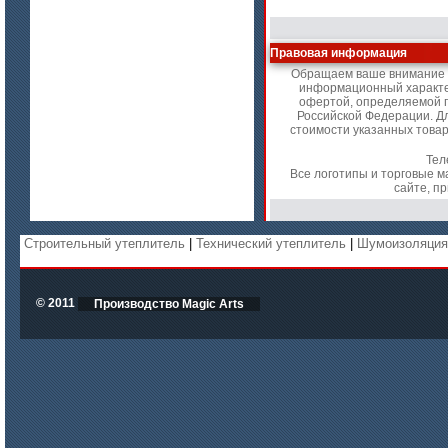
Плиты МКРП-340 (450)
Правовая информация
Обращаем ваше внимание н
информационный характер
офертой, определяемой п
Российской Федерации. Д
стоимости указанных товар
Тел
Все логотипы и торговые 
цена по запросу
сайте, п
Плиты Ceraterm Board
Строительный утеплитель
|
Технический утеплитель
|
Шумоизоляци
© 2011
Производство Magic Arts
цена по запросу