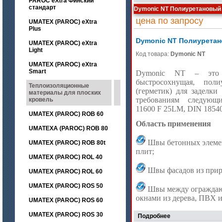
PAROC eXtra Финский
стандарт
Dymonic NT Полиуретановый
цена по запросу
UMATEX (PAROC) eXtra
Plus
Dymonic NT Полиуретан
UMATEX (PAROC) eXtra
Light
Код товара:
Dymonic NT
UMATEX (PAROC) eXtra
Smart
Dymonic NT – это о
быстросохнущая, поли
Теплоизоляционные
(герметик) для заделки
материалы для плоских
требованиям следующ
кровель
11600 F 25LM, DIN 1854
UMATEX (PAROC) ROB 60
Область применения
UMATEXA (PAROC) ROB 80
Швы бетонных элеме
UMATEX (PAROC) ROB 80t
плит;
UMATEX (PAROC) ROL 40
Швы фасадов из прир
UMATEX (PAROC) ROL 60
UMATEX (PAROC) ROS 50
Швы между ограждаю
окнами из дерева, ПВХ 
UMATEX (PAROC) ROS 60
UMATEX (PAROC) ROS 30
Подробнее