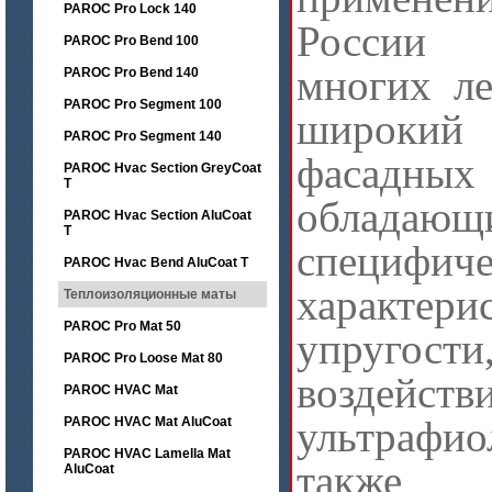
PAROC Pro Lock 140
России 
PAROC Pro Bend 100
многих ле
PAROC Pro Bend 140
PAROC Pro Segment 100
широки
PAROC Pro Segment 140
фасадны
PAROC Hvac Section GreyCoat
T
обладающ
PAROC Hvac Section AluCoat
T
специфич
PAROC Hvac Bend AluCoat T
характ
Теплоизоляционные маты
PAROC Pro Mat 50
упругос
PAROC Pro Loose Mat 80
воздейст
PAROC HVAC Mat
ультрафио
PAROC HVAC Mat AluCoat
PAROC HVAC Lamella Mat
также
AluCoat