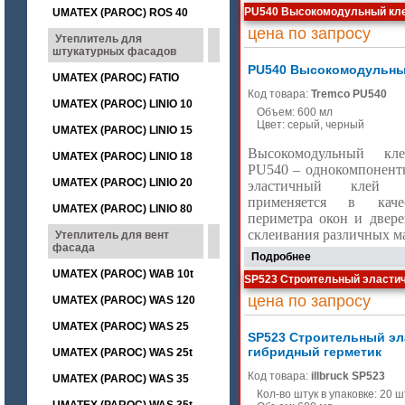
PU540 Высокомодульный кле
UMATEX (PAROC) ROS 40
цена по запросу
Утеплитель для
штукатурных фасадов
PU540 Высокомодульны
UMATEX (PAROC) FATIO
Код товара:
Tremco PU540
UMATEX (PAROC) LINIO 10
Объем: 600 мл
Цвет: серый, черный
UMATEX (PAROC) LINIO 15
Высокомодульный кл
UMATEX (PAROC) LINIO 18
PU
540 – однокомпонен
UMATEX (PAROC) LINIO 20
эластичный клей
применяется в каче
UMATEX (PAROC) LINIO 80
периметра окон и двере
склеивания различных м
Утеплитель для вент
фасада
Подробнее
UMATEX (PAROC) WAB 10t
SP523 Строительный эласти
цена по запросу
UMATEX (PAROC) WAS 120
UMATEX (PAROC) WAS 25
SP523 Строительный э
гибридный герметик
UMATEX (PAROC) WAS 25t
Код товара:
illbruck SP523
UMATEX (PAROC) WAS 35
Кол-во штук в упаковке: 20 ш