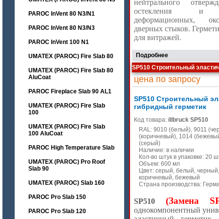
нейтрального отверж
остекления и 
PAROC InVent 80 N3/N1
деформационных, о
PAROC InVent 80 N3/N3
дверных стыков. Гермет
для витражей.
PAROC InVent 100 N1
Подробнее
UMATEX (PAROC) Fire Slab 80
SP510 Строительный эласти
UMATEX (PAROC) Fire Slab 80
AluCoat
цена по запросу
PAROC Fireplace Slab 90 AL1
SP510 Строительный э
UMATEX (PAROC) Fire Slab
гибридный герметик
100
Код товара:
illbruck SP510
UMATEX (PAROC) Fire Slab
RAL: 9010 (белый), 9011 (че
100 AluCoat
(коричневый), 1014 (бежевый
(серый)
PAROC High Temperature Slab
Наличие: в наличии
Кол-во штук в упаковке: 20 ш
UMATEX (PAROC) Pro Roof
Объем: 600 мл
Slab 90
Цвет: серый, белый, черный
коричневый, бежевый
UMATEX (PAROC) Slab 160
Страна производства: Герм
PAROC Pro Slab 150
(Замена
S
SP510
однокомпонентный унив
PAROC Pro Slab 120
эластичный герметик 