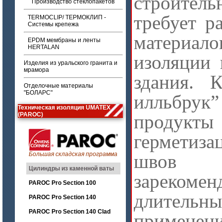
строитель
Производство стеклопакетов
требует р
TERMOCLIP/ ТЕРМОКЛИП -
Системы крепежа
материал
EPDM мембраны и ленты
HERTALAN
изоляции 
Изделия из уральского гранита и
мрамора
здания. 
Отделочные материалы
"БОЛАРС"
илльбру
Техническая изоляция UMATEX
(PAROC)
продукт
гермети
Большая складская программа
швов 
Цилиндры из каменной ваты
зареком
PAROC Pro Section 100
длительн
PAROC Pro Section 140
PAROC Pro Section 140 Clad
примене