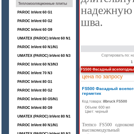
Теплоизоляционные плиты
надежную 
PAROC InVent 60 G1
шва.
PAROC InVent 60 G2
PAROC InVent 60 G9
UMATEX (PAROC) InVent 60 N1
PAROC InVent 60 N1/N1
Сортировать по: н
UMATEX (PAROC) InVent 60 N3
1
PAROC InVent 60 N3/N3
FS500 Фасадный всепогодны
PAROC InVent 70 N3
цена по запросу
PAROC InVent 80 G1
FS500 Фасадный всепо
PAROC InVent 80 G2
герметик
PAROC InVent 80 G5/N1
Код товара:
illbruck FS500
Объем: 600 мл
PAROC InVent 80 G9
Цвет: черный
UMATEX (PAROC) InVent 80 N1
Tremco FS500 одноком
PAROC InVent 80 N1/N1
высокомодульный
UMATEX (PAROC) InVent 80 N3