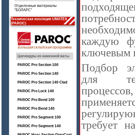
подходящ
Отделочные материалы
"БОЛАРС"
потребно
Техническая изоляция UMATEX
(PAROC)
необходи
каждую ф
Большая складская программа
ключевым 
Цилиндры из каменной ваты
Подбор эл
PAROC Pro Section 100
PAROC Pro Section 140
для техн
PAROC Pro Section 140 Clad
процессо
PAROC Pro Lock 140
применяет
PAROC Pro Bend 100
PAROC Pro Bend 140
регулирую
PAROC Pro Segment 100
требует н
PAROC Pro Segment 140
PAROC Hvac Section GreyCoat