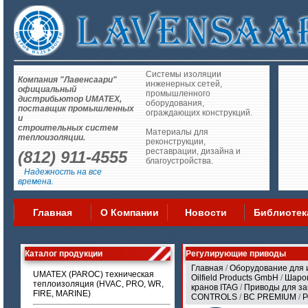
Системы изоляции
Компания "Лавенсаари"
инженерных сетей,
официальный
промышленного
дистрибьютор UMATEX,
оборудования,
поставщик промышленных
ограждающих конструкций.
и
строительных систем
Материалы для
теплоизоляции.
реконструкции,
реставрации, дизайна и
(812) 911-4555
благоустройства.
Надежность на все
времена.
Главная
О Компании
Новости
Библиотек
Каталог продукции
Регулирующие приводы
Главная
/
Оборудование для 
UMATEX (PAROC) техническая
Oilfield Products GmbH
/
Шаров
теплоизоляция (HVAC, PRO, WR,
кранов ITAG
/
Приводы для з
FIRE, MARINE)
CONTROLS
/
BC PREMIUM
/
Р