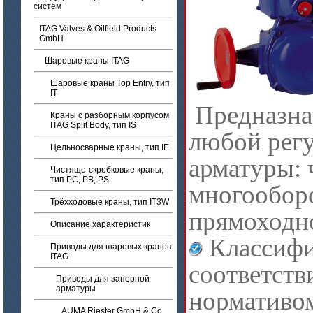
систем
ITAG Valves & Oilfield Products
GmbH
Шаровые краны ITAG
Шаровые краны Top Entry, тип
IT
Предназна
Краны с разборным корпусом
ITAG Split Body, тип IS
любой рег
Цельносварные краны, тип IF
арматуры: 
Чистяще-скребковые краны,
тип PC, PB, PS
многооборо
Трёхходовые краны, тип IT3W
прямоходн
Описание характеристик
Классифи
Приводы для шаровых кранов
ITAG
соответств
Приводы для запорной
арматуры
нормативо
AUMA Riester GmbH & Co.