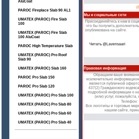
AluCoat
(
PAROC Fireplace Slab 90 AL1
Мы и социальные сети
UMATEX (PAROC) Fire Slab
Присоединяйтесь к нам в соц
100
что бы получить дополнител
опубликована на сайте.
UMATEX (PAROC) Fire Slab
100 AluCoat
Читать @Lavensaari
PAROC High Temperature Slab
UMATEX (PAROC) Pro Roof
Slab 90
UMATEX (PAROC) Slab 160
Правовая информация
Обращаем ваше внимание 
PAROC Pro Slab 150
исключительно информационн
является публичной оферт
PAROC Pro Slab 120
437(2) Гражданского кодекс
подробной информации о на
UMATEX (PAROC) Pro Slab 100
(или) услуг, пожалуйст
Телефон:
UMATEX (PAROC) Pro Slab 80
Все логотипы и торговые мар
нашем сайте, прин
UMATEX (PAROC) Pro Slab 60
UMATEX (PAROC) Pro Slab 40