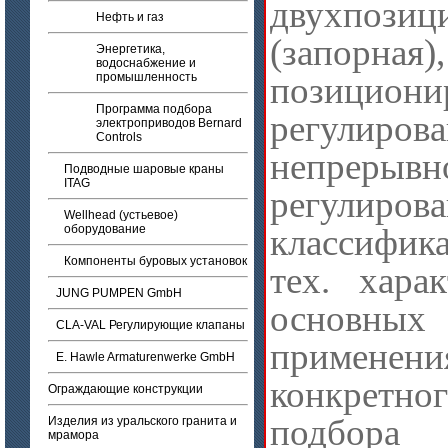
двухпозиц
Нефть и газ
(запорная),
Энергетика,
водоснабжение и
промышленность
позициони
Программа подбора
регули
электроприводов Bernard
Controls
непрерывн
Подводные шаровые краны
ITAG
регулиро
Wellhead (устьевое)
оборудование
классифик
Компоненты буровых установок
тех. хара
JUNG PUMPEN GmbH
основ
CLA-VAL Регулирующие клапаны
применени
E. Hawle Armaturenwerke GmbH
конкретн
Ограждающие конструкции
подбор
Изделия из уральского гранита и
мрамора