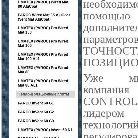
необходи
UMATEX (PAROC) Wired Mat
80 AluCoat
помощью
PAROC Wired Mat 35 AluCoat
(Vent Mat AluCoat)
дополните
UMATEX (PAROC) Pro Wired
Mat 130
параметров
UMATEX (PAROC) Pro Wired
Mat 100
ТОЧНОСТ
UMATEX (PAROC) Pro Wired
ПОЗИЦИО
Mat 100 AL1
UMATEX (PAROC) Pro Wired
Mat 80
Уже мн
UMATEX (PAROC) Pro Wired
Mat 80 AL1
компан
Теплоизоляционные плиты
CONTROL
PAROC InVent 60 G1
лидеро
PAROC InVent 60 G2
технологи
PAROC InVent 60 G9
UMATEX (PAROC) InVent 60 N1
регулиро