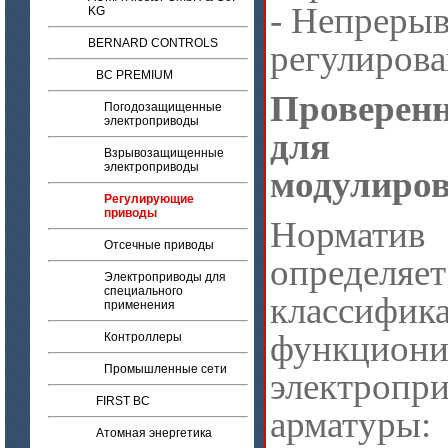
- Непреры
KG
BERNARD CONTROLS
регулирова
BC PREMIUM
Провере
Погодозащищенные
электроприводы
для не
Взрывозащищенные
электроприводы
модулиров
Регулирующие
приводы
Нормати
Отсечные приводы
определяет
Электроприводы для
специального
классифи
применения
функциони
Контроллеры
Промышленные сети
электропр
FIRST BC
арматуры:
Атомная энергетика