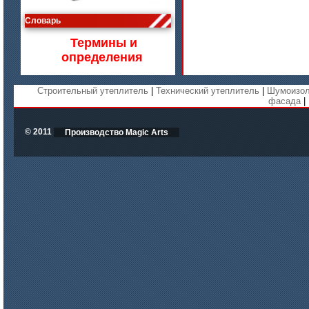
цена по запросу
Словарь
Изделия МКРВ-200, МКРВХ-250
Термины и
определения
Строительный утеплитель
|
Технический утеплитель
|
Шумоизол
фасада
|
© 2011
Производство Magic Arts
цена по запросу
Бумага огнеупорная керамическая