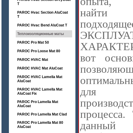
опыта, п
T
найти
PAROC Hvac Section AluCoat
T
подходящ
PAROC Hvac Bend AluCoat T
ЭКСПЛУА
Теплоизоляционные маты
PAROC Pro Mat 50
ХАРАКТ
PAROC Pro Loose Mat 80
вот основ
PAROC HVAC Mat
позволя
PAROC HVAC Mat AluCoat
оптималь
PAROC HVAC Lamella Mat
AluCoat
для 
PAROC HVAC Lamella Mat
AluCoat Fix
производс
PAROC Pro Lamella Mat
AluCoat
процесса.
PAROC Pro Lamella Mat Clad
данный
PAROC Pro Lamella Mat 80
AluCoat