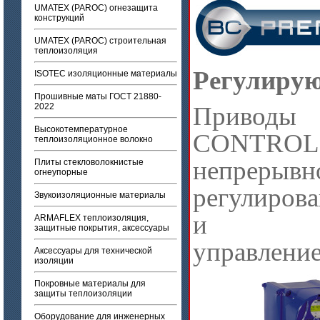
UMATEX (PAROC) огнезащита
конструкций
UMATEX (PAROC) строительная
теплоизоляция
Регулиру
ISOTEC изоляционные материалы
Прошивные маты ГОСТ 21880-
2022
Привод
Высокотемпературное
CONTR
теплоизоляционное волокно
непрерывн
Плиты стекловолокнистые
огнеупорные
регулиров
Звукоизоляционные материалы
и эфф
ARMAFLEX теплоизоляция,
защитные покрытия, аксессуары
управление
Аксессуары для технической
изоляции
Покровные материалы для
защиты теплоизоляции
Оборудование для инженерных