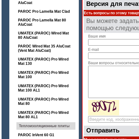
Версия для печа
AluCoat
PAROC Pro Lamella Mat Clad
Есть вопросы по этому товар
Вы можете задать
PAROC Pro Lamella Mat 80
AluCoat
помощью следую
UMATEX (PAROC) Wired Mat
Ваше имя
80 AluCoat
PAROC Wired Mat 35 AluCoat
E-mail
(Vent Mat AluCoat)
UMATEX (PAROC) Pro Wired
Ваши вопросы относительн
Mat 130
UMATEX (PAROC) Pro Wired
Mat 100
UMATEX (PAROC) Pro Wired
Mat 100 AL1
UMATEX (PAROC) Pro Wired
Mat 80
UMATEX (PAROC) Pro Wired
Mat 80 AL1
Теплоизоляционные плиты
Отправить
PAROC InVent 60 G1