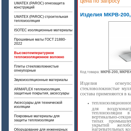
цена по запросу
UMATEX (PAROC) огнезащита
конструкций
Изделия МКРВ-200,
UMATEX (PAROC) строительная
теплоизоляция
ISOTEC изоляционные материалы
Прошивные маты ГОСТ 21880-
2022
Высокотемпературное
теплоизоляционное волокно
Плиты стекловолокнистые
огнеупорные
Код товара:
МКРВ-200, МКРВ
Звукоизоляционные материалы
Изделия огнеупо
стекловолокнистые мул
ARMAFLEX теплоизоляция,
состава применяются в к
защитные покрытия, аксессуары
теплоизоляционно
Аксессуары для технической
изоляции
для воздухонаг
теплоизоляции в
Покровные материалы для
вертикально-секц
защиты теплоизоляции
типах промышлен
укрытий жело
нагревательных ко
Оборудование для инженерных