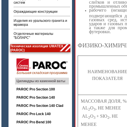
слитков и отлив
систем
промышленных объ
рабочего (незащ
Ограждающие конструкции
подвергающейся д
газовых сред, ис
Изделия из уральского гранита и
ударов и газовых п
мрамора
а также для пром
футеровки.
Отделочные материалы
"БОЛАРС"
ФИЗИКО-ХИМИЧ
Техническая изоляция UMATEX
(PAROC)
НАИМЕНОВАНИ
Большая складская программа
ПОКАЗАТЕЛЯ
Цилиндры из каменной ваты
PAROC Pro Section 100
PAROC Pro Section 140
МАССОВАЯ ДОЛЯ, %
PAROC Pro Section 140 Clad
AL
O
, НЕ МЕНЕЕ
2
3
PAROC Pro Lock 140
AL
O
+ SIO
, НЕ
2
3
2
PAROC Pro Bend 100
МЕНЕЕ