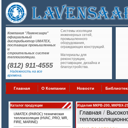
Системы изоляции
Компания "Лавенсаари"
инженерных сетей,
официальный
промышленного
дистрибьютор UMATEX,
оборудования,
поставщик промышленных
ограждающих конструкций.
и
строительных систем
Материалы для
теплоизоляции.
реконструкции,
реставрации, дизайна и
(812) 911-4555
благоустройства.
Надежность на все
времена.
Главная
О Компании
Новости
Библиотек
Каталог продукции
Изделия МКРВ-200, МКРВХ-2
Главная
/
Высоко
UMATEX (PAROC) техническая
теплоизоляция (HVAC, PRO, WR,
теплоизоляционн
FIRE, MARINE)