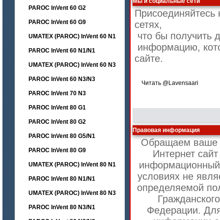
Мы и социальные сети
PAROC InVent 60 G2
Присоединяйтесь 
PAROC InVent 60 G9
сетях,
что бы получить 
UMATEX (PAROC) InVent 60 N1
информацию, кото
PAROC InVent 60 N1/N1
сайте.
UMATEX (PAROC) InVent 60 N3
PAROC InVent 60 N3/N3
Читать @Lavensaari
PAROC InVent 70 N3
PAROC InVent 80 G1
PAROC InVent 80 G2
Правовая информация
PAROC InVent 80 G5/N1
Обращаем ваше в
PAROC InVent 80 G9
Интернет сайт
информационный 
UMATEX (PAROC) InVent 80 N1
условиях не явля
PAROC InVent 80 N1/N1
определяемой по
UMATEX (PAROC) InVent 80 N3
Гражданского
PAROC InVent 80 N3/N1
Федерации. Для