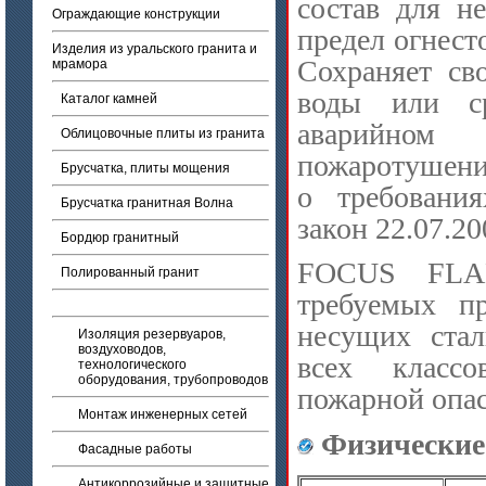
состав для н
Ограждающие конструкции
предел огнест
Изделия из уральского гранита и
Сохраняет св
мрамора
воды или с
Каталог камней
аварийном 
Облицовочные плиты из гранита
пожаротушени
Брусчатка, плиты мощения
о требовани
Брусчатка гранитная Волна
закон 22.07.20
Бордюр гранитный
FOCUS F
Полированный гранит
требуемых п
несущих ста
Изоляция резервуаров,
воздуховодов,
всех класс
технологического
оборудования, трубопроводов
пожарной опас
Монтаж инженерных сетей
Физические
Фасадные работы
Антикоррозийные и защитные