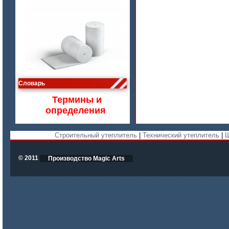
цена по запросу
Словарь
Изделия МКРВ-200, МКРВХ-250
Термины и
определения
Строительный утеплитель
|
Технический утеплитель
|
Ш
© 2011
Производство Magic Arts
цена по запросу
Бумага огнеупорная керамическая