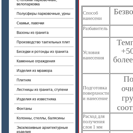
Столбики парковочные,
велопарковка
Безв
Способ
Полусферы парковочные, урны
нанесени
Скамьи, лавочки
Разбавитель
Вазоны из гранита
Темп
Производство тактильных плит
+50
Беседки и ротонды из гранита
Условия
более
нанесения
Каменные ограждения
Изделия из мрамора
По
Плитняк
оч
Подготовка
Лестницы из гранита, ступени
поверхности
гр
и нанесение
Изделия из известняка
соот
Фонтаны
Расход для
Колонны, стеллы, балясины
получения
слоя 1 мм
Эксклюзивные архитектурные
изделия