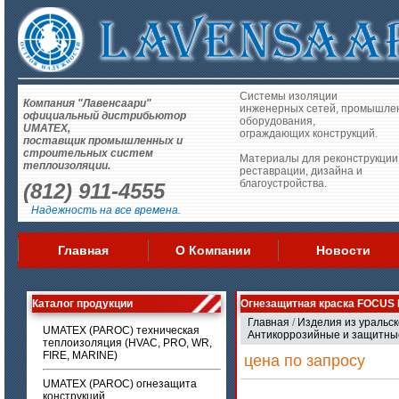
Системы изоляции
Компания "Лавенсаари"
инженерных сетей, промышле
официальный дистрибьютор
оборудования,
UMATEX,
ограждающих конструкций.
поставщик промышленных и
строительных систем
Материалы для реконструкции
теплоизоляции.
реставрации, дизайна и
благоустройства.
(812) 911-4555
Надежность на все времена.
Главная
О Компании
Новости
Каталог продукции
Огнезащитная краска FOCUS
Главная
/
Изделия из уральск
UMATEX (PAROC) техническая
Антикоррозийные и защитн
теплоизоляция (HVAC, PRO, WR,
FIRE, MARINE)
цена по запросу
UMATEX (PAROC) огнезащита
конструкций