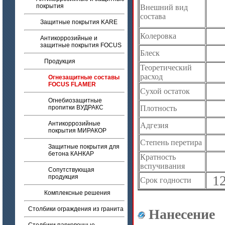
покрытия
Внешний вид
состава
Защитные покрытия KARE
Колеровка
Антикоррозийные и
защитные покрытия FOCUS
Блеск
Продукция
Теоретический
расход
Огнезащитные составы
FOCUS FLAMER
Сухой остаток
Огнебиозащитные
пропитки ВУДРАКС
Плотность
Антикоррозийные
Адгезия
покрытия МИРАКОР
Степень перетира
Защитные покрытия для
бетона КАНКАР
Кратность
вспучивания
Сопутствующая
1
продукция
Срок годности
Комплексные решения
Столбики ограждения из гранита
Нанесение