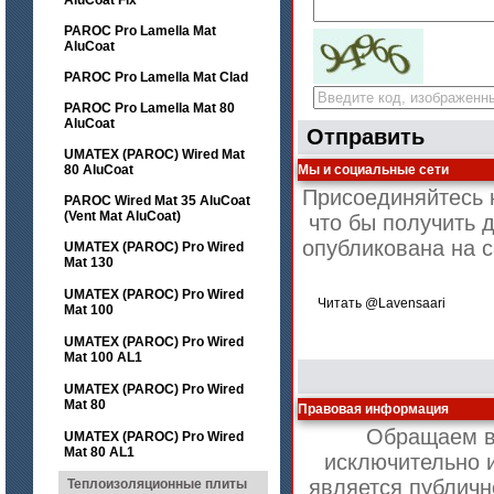
AluCoat Fix
PAROC Pro Lamella Mat
AluCoat
PAROC Pro Lamella Mat Clad
PAROC Pro Lamella Mat 80
AluCoat
Отправить
UMATEX (PAROC) Wired Mat
80 AluCoat
Мы и социальные сети
Присоединяйтесь к
PAROC Wired Mat 35 AluCoat
(Vent Mat AluCoat)
что бы получить 
опубликована на 
UMATEX (PAROC) Pro Wired
Mat 130
UMATEX (PAROC) Pro Wired
Читать @Lavensaari
Mat 100
UMATEX (PAROC) Pro Wired
Mat 100 AL1
UMATEX (PAROC) Pro Wired
Mat 80
Правовая информация
Обращаем ва
UMATEX (PAROC) Pro Wired
Mat 80 AL1
исключительно 
является публичн
Теплоизоляционные плиты