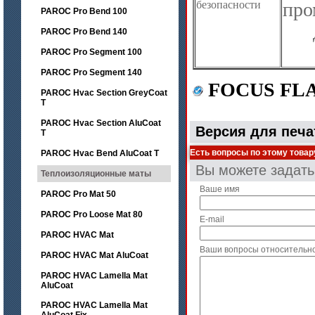
безопасности
про
PAROC Pro Bend 100
PAROC Pro Bend 140
PAROC Pro Segment 100
PAROC Pro Segment 140
FOCUS F
PAROC Hvac Section GreyCoat
T
PAROC Hvac Section AluCoat
Версия для печа
T
Есть вопросы по этому товар
PAROC Hvac Bend AluCoat T
Вы можете задат
Теплоизоляционные маты
Ваше имя
PAROC Pro Mat 50
PAROC Pro Loose Mat 80
E-mail
PAROC HVAC Mat
Ваши вопросы относительн
PAROC HVAC Mat AluCoat
PAROC HVAC Lamella Mat
AluCoat
PAROC HVAC Lamella Mat