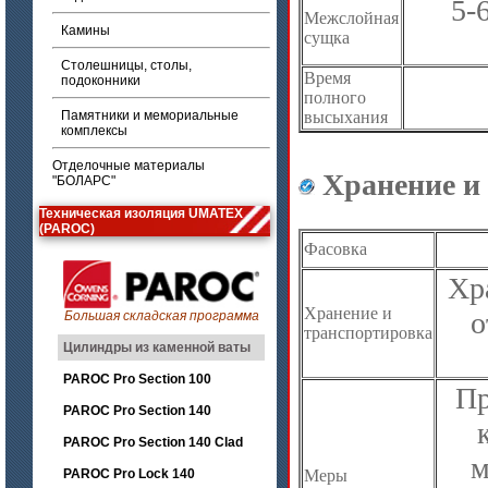
5-
Межслойная
Камины
сущка
Столешницы, столы,
Время
подоконники
полного
Памятники и мемориальные
высыхания
комплексы
Отделочные материалы
Хранение и 
"БОЛАРС"
Техническая изоляция UMATEX
(PAROC)
Фасовка
Хр
Хранение и
о
Большая складская программа
транспортировка
Цилиндры из каменной ваты
PAROC Pro Section 100
Пр
PAROC Pro Section 140
PAROC Pro Section 140 Clad
м
PAROC Pro Lock 140
Меры