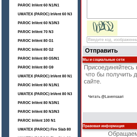
PAROC InVent 60 N1/N1
UMATEX (PAROC) InVent 60 N3
PAROC InVent 60 N3/N3
PAROC InVent 70 N3
PAROC InVent 80 G1
Отправить
PAROC InVent 80 G2
PAROC InVent 80 G5/N1
Мы и социальные сети
Присоединяйтесь к
PAROC InVent 80 G9
что бы получить 
UMATEX (PAROC) InVent 80 N1
сайте.
PAROC InVent 80 N1/N1
UMATEX (PAROC) InVent 80 N3
Читать @Lavensaari
PAROC InVent 80 N3/N1
PAROC InVent 80 N3/N3
PAROC InVent 100 N1
Правовая информация
UMATEX (PAROC) Fire Slab 80
Обращаем 