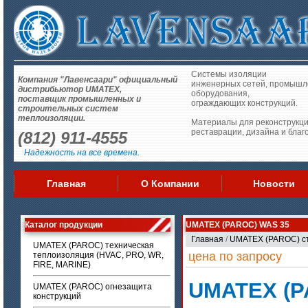
Системы изоляции
Компания "Лавенсаари" официальный
инженерных сетей, промышл
дистрибьютор UMATEX,
оборудования,
поставщик промышленных и
ограждающих конструкций.
строительных систем
теплоизоляции.
Материалы для реконструкци
реставрации, дизайна и благ
(812) 911-4555
Надежность на все времена.
Главная
О Компании
Новости
Каталог продукции
UMATEX (PAROC) WAS 35
Главная
/
UMATEX (PAROC) с
UMATEX (PAROC) техническая
цена по запросу
теплоизоляция (HVAC, PRO, WR,
FIRE, MARINE)
UMATEX (P
UMATEX (PAROC) огнезащита
конструкций