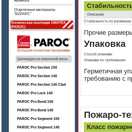
мрамора
Стабильность
Отделочные материалы
"БОЛАРС"
Описание
Стабильность по размерам 
Техническая изоляция UMATEX
(PAROC)
Прочие размеры
Упаковка
Большая складская программа
Способ упаковки
Цилиндры из каменной ваты
Упаковка по требованию
PAROC Pro Section 100
Герметичная уп
PAROC Pro Section 140
требованию с п
PAROC Pro Section 140 Clad
PAROC Pro Lock 140
PAROC Pro Bend 100
PAROC Pro Bend 140
Пожаро-те
PAROC Pro Segment 100
Класс пожарн
PAROC Pro Segment 140