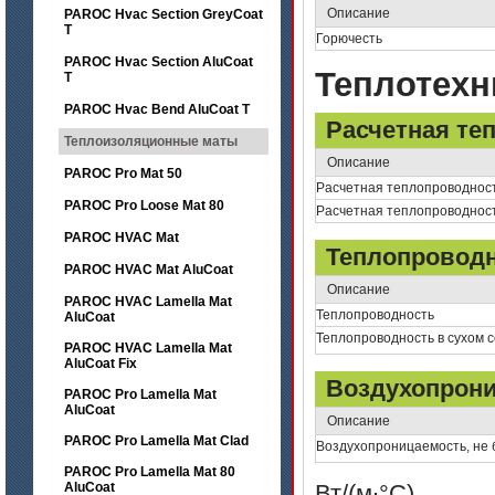
Описание
PAROC Hvac Section GreyCoat
T
Горючесть
PAROC Hvac Section AluCoat
Теплотехн
T
PAROC Hvac Bend AluCoat T
Расчетная те
Теплоизоляционные маты
Описание
PAROC Pro Mat 50
Расчетная теплопроводност
PAROC Pro Loose Mat 80
Расчетная теплопроводност
PAROC HVAC Mat
Теплопровод
PAROC HVAC Mat AluCoat
Описание
PAROC HVAC Lamella Mat
Теплопроводность
AluCoat
Теплопроводность в сухом с
PAROC HVAC Lamella Mat
AluCoat Fix
Воздухопрон
PAROC Pro Lamella Mat
AluCoat
Описание
PAROC Pro Lamella Mat Clad
Воздухопроницаемость, не 
PAROC Pro Lamella Mat 80
AluCoat
Вт/(м∙°С)