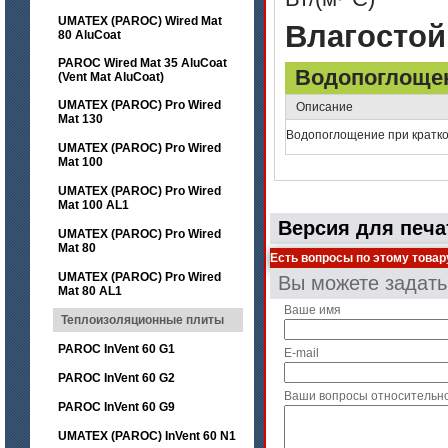
UMATEX (PAROC) Wired Mat
Влагостой
80 AluCoat
PAROC Wired Mat 35 AluCoat
Водопоглоще
(Vent Mat AluCoat)
UMATEX (PAROC) Pro Wired
Описание
Mat 130
Водопоглощение при кратк
UMATEX (PAROC) Pro Wired
Mat 100
UMATEX (PAROC) Pro Wired
Mat 100 AL1
Версия для печа
UMATEX (PAROC) Pro Wired
Mat 80
Есть вопросы по этому товар
UMATEX (PAROC) Pro Wired
Вы можете задат
Mat 80 AL1
Ваше имя
Теплоизоляционные плиты
PAROC InVent 60 G1
E-mail
PAROC InVent 60 G2
Ваши вопросы относительн
PAROC InVent 60 G9
UMATEX (PAROC) InVent 60 N1