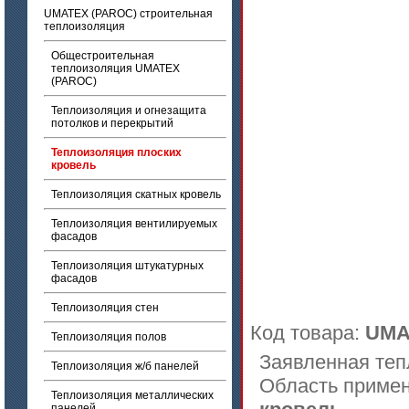
UMATEX (PAROC) строительная
теплоизоляция
Общестроительная
теплоизоляция UMATEX
(PAROC)
Теплоизоляция и огнезащита
потолков и перекрытий
Теплоизоляция плоских
кровель
Теплоизоляция скатных кровель
Теплоизоляция вентилируемых
фасадов
Теплоизоляция штукатурных
фасадов
Теплоизоляция стен
Код товара:
UMA
Теплоизоляция полов
Заявленная теп
Теплоизоляция ж/б панелей
Область приме
Теплоизоляция металлических
панелей