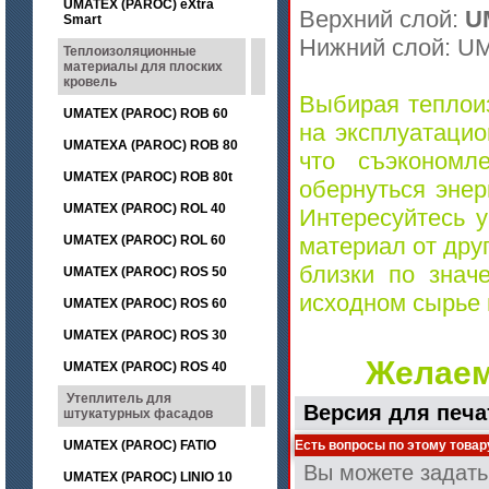
UMATEX (PAROC) eXtra
Верхний слой:
UM
Smart
Нижний слой: U
Теплоизоляционные
материалы для плоских
кровель
Выбирая теплои
UMATEX (PAROC) ROB 60
на эксплуатацио
UMATEXA (PAROC) ROB 80
что съэкономл
UMATEX (PAROC) ROB 80t
обернуться энер
UMATEX (PAROC) ROL 40
Интересуйтесь 
UMATEX (PAROC) ROL 60
материал от дру
близки по знач
UMATEX (PAROC) ROS 50
исходном сырье 
UMATEX (PAROC) ROS 60
UMATEX (PAROC) ROS 30
Желаем
UMATEX (PAROC) ROS 40
Утеплитель для
Версия для печа
штукатурных фасадов
UMATEX (PAROC) FATIO
Есть вопросы по этому товар
Вы можете задат
UMATEX (PAROC) LINIO 10