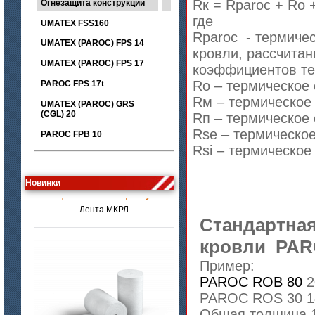
Rк = Rparoc + Rо 
Огнезащита конструкций
где
UMATEX FSS160
Rparoc - термиче
UMATEX (PAROC) FPS 14
кровли, рассчитан
UMATEX (PAROC) FPS 17
коэффициентов т
Rо – термическое
PAROC FPS 17t
Rм – термическое
UMATEX (PAROC) GRS
(CGL) 20
Rп – термическое
Rse – термическо
PAROC FPB 10
Rsi – термическое
цена по запросу
Новинки
Лента МКРЛ
Стандартная
кровли PA
Пример:
PAROC ROB 80
2
PAROC ROS 30 1
Общая толщина 