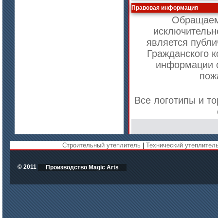
Правовая информация
Обращаем 
исключительн
цена по запросу
является публи
Плиты Ceraterm Board
Гражданского к
информации о
пож
Все логотипы и т
Строительный утеплитель
|
Технический утеплител
цена по запросу
Стекловолокно огнеупорное
© 2011
Производство Magic Arts
керамическое