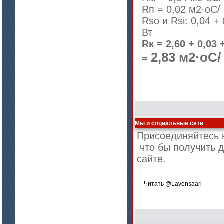
Rп = 0,02 м2·оС/
Rso и Rsi: 0,04 +
Вт
цена по запросу
Rк = 2,60 + 0,03 
2,83 м2·оС/
Плиты МКРГП 500 (600), МКРГПО
=
650
Мы и социальные сети
Присоединяйтесь к
что бы получить 
цена по запросу
сайте.
Плиты МКРП-340 (450)
Читать @Lavensaari