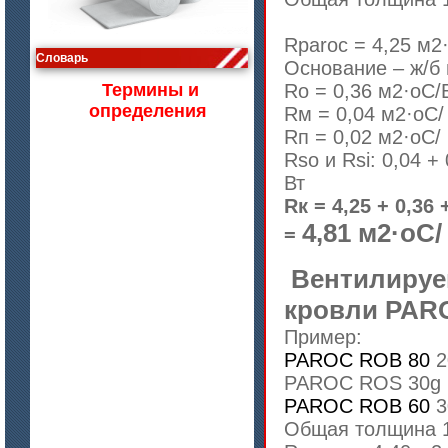
цена по запросу
Rparoc = 4,25 м2
Словарь
Изделия МКРВ-200, МКРВХ-250
Основание – ж/б
Термины и
Rо = 0,36 м2·оС/
определения
Rм = 0,04 м2·оС/
Rп = 0,02 м2·оС/
Rso и Rsi: 0,04 +
Вт
Rк = 4,25 + 0,36 
4,81 м2·оС/
=
Вентилируе
кровли PARO
цена по запросу
Бумага огнеупорная керамическая
Пример:
PAROC ROB 80
2
PAROC ROS 30g 
PAROC ROB 60
3
Общая толщина 