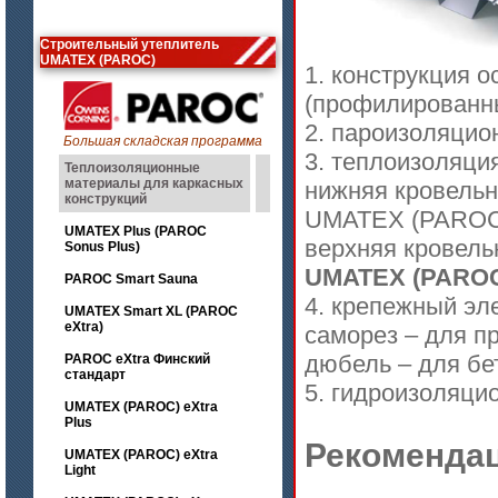
Строительный утеплитель
UMATEX (PAROC)
1. конструкция 
(профилированный
2. пароизоляцио
Большая складская программа
3. теплоизоляция
Теплоизоляционные
материалы для каркасных
нижняя кровельн
конструкций
UMATEX (PAROC
UMATEX Plus (PAROC
верхняя кровель
Sonus Plus)
UMATEX (PAROC
PAROC Smart Sauna
4. крепежный эл
UMATEX Smart XL (PAROC
eXtra)
саморез – для п
дюбель – для бе
PAROC eXtra Финский
стандарт
5. гидроизоляцио
UMATEX (PAROC) eXtra
Plus
Рекомендац
UMATEX (PAROC) eXtra
Light