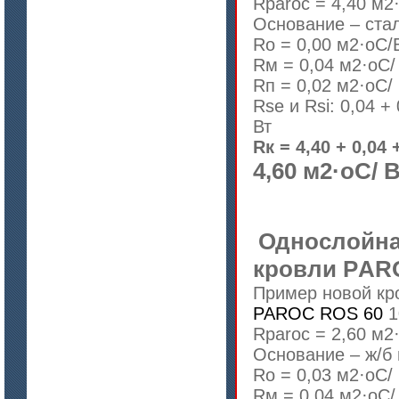
Rparoc = 4,40 м2
Основание – ста
Rо = 0,00 м2·оС/
цена по запросу
Rм = 0,04 м2·оС/
Модули Ceraterm Block
Rп = 0,02 м2·оС/
Rse и Rsi: 0,04 +
Вт
Rк = 4,40 + 0,04 
4,60 м2·оС/ 
Однослойна
кровли PАR
цена по запросу
Пример новой кр
Материалы МКРР-120, МКРР-130,
PAROC ROS 60
1
МКРРХ-150
Rparoc = 2,60 м2
Основание – ж/б
Rо = 0,03 м2·оС/
Rм = 0,04 м2·оС/