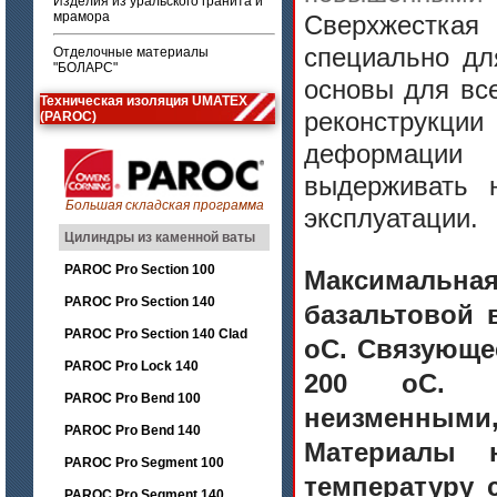
Изделия из уральского гранита и
мрамора
Сверхжесткая
специально дл
Отделочные материалы
"БОЛАРС"
основы для вс
Техническая изоляция UMATEX
реконструкции
(PAROC)
деформации 
выдерживать 
Большая складская программа
эксплуатации.
Цилиндры из каменной ваты
PAROC Pro Section 100
Максимальна
PAROC Pro Section 140
базальтовой 
PAROC Pro Section 140 Clad
oC. Связующе
PAROC Pro Lock 140
200 oC. Из
PAROC Pro Bend 100
неизменными
PAROC Pro Bend 140
Материалы 
PAROC Pro Segment 100
температуру 
PAROC Pro Segment 140