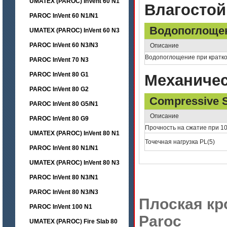
UMATEX (PAROC) InVent 60 N1
Влагостой
PAROC InVent 60 N1/N1
Водопоглоще
UMATEX (PAROC) InVent 60 N3
PAROC InVent 60 N3/N3
Описание
Водопоглощение при кратк
PAROC InVent 70 N3
PAROC InVent 80 G1
Механичес
PAROC InVent 80 G2
Compressive S
PAROC InVent 80 G5/N1
Описание
PAROC InVent 80 G9
Прочность на сжатие при 1
UMATEX (PAROC) InVent 80 N1
Точечная нагрузка PL(5)
PAROC InVent 80 N1/N1
UMATEX (PAROC) InVent 80 N3
PAROC InVent 80 N3/N1
PAROC InVent 80 N3/N3
Плоская кр
PAROC InVent 100 N1
Paroc
UMATEX (PAROC) Fire Slab 80