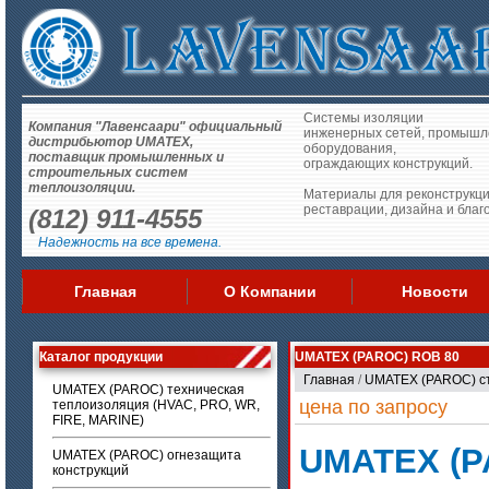
Системы изоляции
Компания "Лавенсаари" официальный
инженерных сетей, промышл
дистрибьютор UMATEX,
оборудования,
поставщик промышленных и
ограждающих конструкций.
строительных систем
теплоизоляции.
Материалы для реконструкци
реставрации, дизайна и благ
(812) 911-4555
Надежность на все времена.
Главная
О Компании
Новости
Каталог продукции
UMATEX (PAROC) ROB 80
Главная
/
UMATEX (PAROC) с
UMATEX (PAROC) техническая
цена по запросу
теплоизоляция (HVAC, PRO, WR,
FIRE, MARINE)
UMATEX (P
UMATEX (PAROC) огнезащита
конструкций