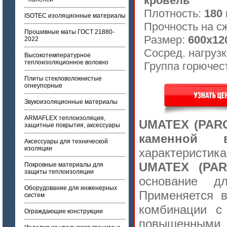
кровель
Плотность:
180 
ISOTEC изоляционные материалы
Прочность на с
Прошивные маты ГОСТ 21880-
Размер:
600х12
2022
Сосред. нагруз
Высокотемпературное
теплоизоляционное волокно
Группа горючес
Плиты стекловолокнистые
огнеупорные
Звукоизоляционные материалы
ARMAFLEX теплоизоляция,
UMATEX (PAR
защитные покрытия, аксессуары
каменной 
Аксессуары для технической
изоляции
характеристик
UMATEX (PA
Покровные материалы для
защиты теплоизоляции
основание д
Оборудование для инженерных
Применяется в
систем
комбинации 
Ограждающие конструкции
повышенными